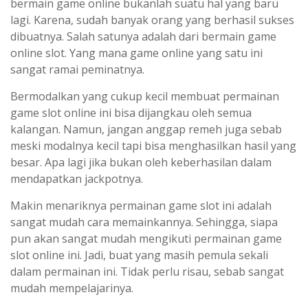
bermain game online bukanlah suatu hal yang baru
lagi. Karena, sudah banyak orang yang berhasil sukses
dibuatnya. Salah satunya adalah dari bermain game
online slot. Yang mana game online yang satu ini
sangat ramai peminatnya.
Bermodalkan yang cukup kecil membuat permainan
game slot online ini bisa dijangkau oleh semua
kalangan. Namun, jangan anggap remeh juga sebab
meski modalnya kecil tapi bisa menghasilkan hasil yang
besar. Apa lagi jika bukan oleh keberhasilan dalam
mendapatkan jackpotnya.
Makin menariknya permainan game slot ini adalah
sangat mudah cara memainkannya. Sehingga, siapa
pun akan sangat mudah mengikuti permainan game
slot online ini. Jadi, buat yang masih pemula sekali
dalam permainan ini. Tidak perlu risau, sebab sangat
mudah mempelajarinya.