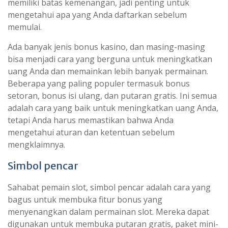
memiliki batas kemenangan, jadi penting untuk
mengetahui apa yang Anda daftarkan sebelum
memulai.
Ada banyak jenis bonus kasino, dan masing-masing
bisa menjadi cara yang berguna untuk meningkatkan
uang Anda dan memainkan lebih banyak permainan.
Beberapa yang paling populer termasuk bonus
setoran, bonus isi ulang, dan putaran gratis. Ini semua
adalah cara yang baik untuk meningkatkan uang Anda,
tetapi Anda harus memastikan bahwa Anda
mengetahui aturan dan ketentuan sebelum
mengklaimnya.
Simbol pencar
Sahabat pemain slot, simbol pencar adalah cara yang
bagus untuk membuka fitur bonus yang
menyenangkan dalam permainan slot. Mereka dapat
digunakan untuk membuka putaran gratis, paket mini-