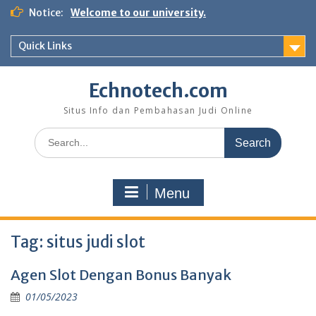
Skip
Notice:
Welcome to our university.
to
content
Quick Links
Echnotech.com
Situs Info dan Pembahasan Judi Online
Search
for:
Menu
Tag:
situs judi slot
Agen Slot Dengan Bonus Banyak
01/05/2023