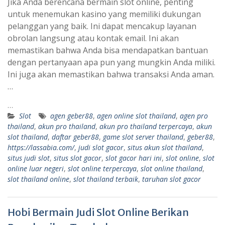
Jika Anda berencana bermain slot online, penting
untuk menemukan kasino yang memiliki dukungan
pelanggan yang baik. Ini dapat mencakup layanan
obrolan langsung atau kontak email. Ini akan
memastikan bahwa Anda bisa mendapatkan bantuan
dengan pertanyaan apa pun yang mungkin Anda miliki.
Ini juga akan memastikan bahwa transaksi Anda aman.
…
…
Slot
agen geber88
,
agen online slot thailand
,
agen pro
thailand
,
akun pro thailand
,
akun pro thailand terpercaya
,
akun
slot thailand
,
daftar geber88
,
game slot server thailand
,
geber88
,
https://lassabia.com/
,
judi slot gacor
,
situs akun slot thailand
,
situs judi slot
,
situs slot gacor
,
slot gacor hari ini
,
slot online
,
slot
online luar negeri
,
slot online terpercaya
,
slot online thailand
,
slot thailand online
,
slot thailand terbaik
,
taruhan slot gacor
Hobi Bermain Judi Slot Online Berikan