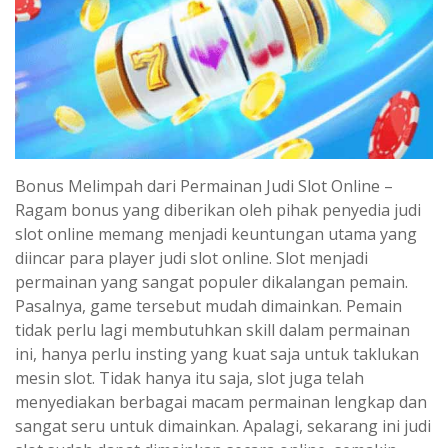
Bonus Melimpah dari Permainan Judi Slot Online –
Ragam bonus yang diberikan oleh pihak penyedia judi
slot online memang menjadi keuntungan utama yang
diincar para player judi slot online. Slot menjadi
permainan yang sangat populer dikalangan pemain.
Pasalnya, game tersebut mudah dimainkan. Pemain
tidak perlu lagi membutuhkan skill dalam permainan
ini, hanya perlu insting yang kuat saja untuk taklukan
mesin slot. Tidak hanya itu saja, slot juga telah
menyediakan berbagai macam permainan lengkap dan
sangat seru untuk dimainkan. Apalagi, sekarang ini judi