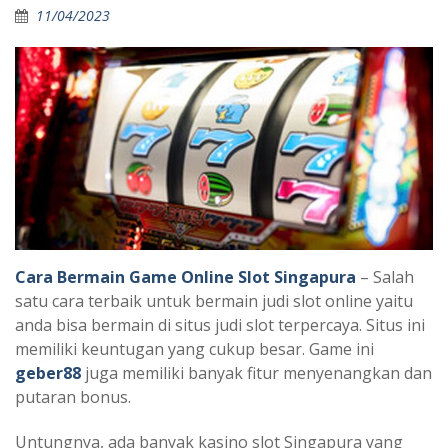
11/04/2023
Cara Bermain Game Online Slot Singapura
– Salah
satu cara terbaik untuk bermain judi slot online yaitu
anda bisa bermain di situs judi slot terpercaya. Situs ini
memiliki keuntugan yang cukup besar. Game ini
geber88
juga memiliki banyak fitur menyenangkan dan
putaran bonus.
Untungnya, ada banyak kasino slot Singapura yang