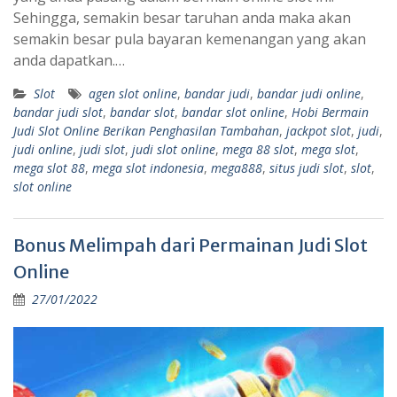
Sehingga, semakin besar taruhan anda maka akan
semakin besar pula bayaran kemenangan yang akan
anda dapatkan.…
Slot
agen slot online
,
bandar judi
,
bandar judi online
,
bandar judi slot
,
bandar slot
,
bandar slot online
,
Hobi Bermain
Judi Slot Online Berikan Penghasilan Tambahan
,
jackpot slot
,
judi
,
judi online
,
judi slot
,
judi slot online
,
mega 88 slot
,
mega slot
,
mega slot 88
,
mega slot indonesia
,
mega888
,
situs judi slot
,
slot
,
slot online
Bonus Melimpah dari Permainan Judi Slot
Online
27/01/2022