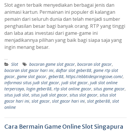
Slot agen terbaik menyediakan berbagai jenis dan
animasi kartun. Permainan ini populer di kalangan
pemain dari seluruh dunia dan telah menjadi sumber
penghasilan besar bagi banyak orang. RTP yang tinggi
dan laba atas investasi dari game-game ini
menjadikannya pilihan yang baik bagi siapa saja yang
ingin menang besar.
…
Slot
bocoran game slot gacor
,
bocoran slot gacor
,
bocoran slot gacor hari ini
,
daftar slot geber88
,
game rtp slot
gacor
,
game slot gacor
,
geber88
,
https://ebbtidespringcove.com/
,
informasi situs judi slot gacor
,
judi slot gacor
,
judi slot online
terpercaya
,
login geber88
,
rtp slot online gacor
,
situs game gacor
,
situs judi slot
,
situs judi slot gacor
,
situs slot gacor
,
situs slot
gacor hari ini
,
slot gacor
,
slot gacor hari ini
,
slot geber88
,
slot
online
Cara Bermain Game Online Slot Singapura