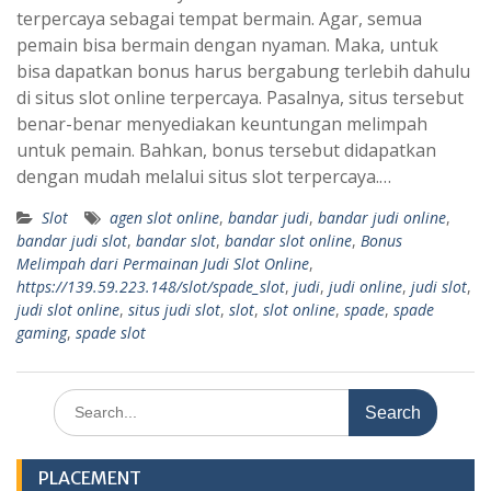
terpercaya sebagai tempat bermain. Agar, semua
pemain bisa bermain dengan nyaman. Maka, untuk
bisa dapatkan bonus harus bergabung terlebih dahulu
di situs slot online terpercaya. Pasalnya, situs tersebut
benar-benar menyediakan keuntungan melimpah
untuk pemain. Bahkan, bonus tersebut didapatkan
dengan mudah melalui situs slot terpercaya.…
Slot
agen slot online
,
bandar judi
,
bandar judi online
,
bandar judi slot
,
bandar slot
,
bandar slot online
,
Bonus
Melimpah dari Permainan Judi Slot Online
,
https://139.59.223.148/slot/spade_slot
,
judi
,
judi online
,
judi slot
,
judi slot online
,
situs judi slot
,
slot
,
slot online
,
spade
,
spade
gaming
,
spade slot
Search
for:
PLACEMENT