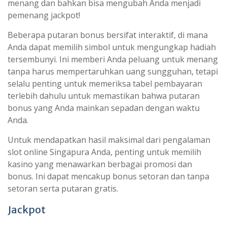
menang dan bahkan bisa mengubah Anda menjadi
pemenang jackpot!
Beberapa putaran bonus bersifat interaktif, di mana
Anda dapat memilih simbol untuk mengungkap hadiah
tersembunyi. Ini memberi Anda peluang untuk menang
tanpa harus mempertaruhkan uang sungguhan, tetapi
selalu penting untuk memeriksa tabel pembayaran
terlebih dahulu untuk memastikan bahwa putaran
bonus yang Anda mainkan sepadan dengan waktu
Anda.
Untuk mendapatkan hasil maksimal dari pengalaman
slot online Singapura Anda, penting untuk memilih
kasino yang menawarkan berbagai promosi dan
bonus. Ini dapat mencakup bonus setoran dan tanpa
setoran serta putaran gratis.
Jackpot