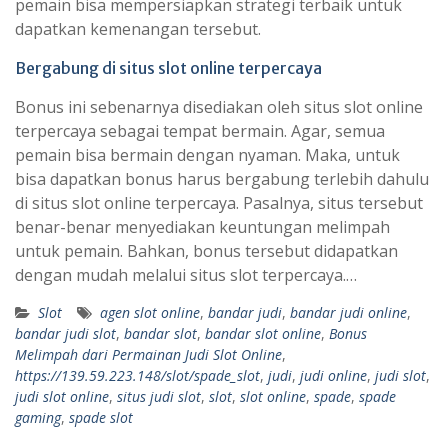
pemain bisa mempersiapkan strategi terbaik untuk
dapatkan kemenangan tersebut.
Bergabung di situs slot online terpercaya
Bonus ini sebenarnya disediakan oleh situs slot online
terpercaya sebagai tempat bermain. Agar, semua
pemain bisa bermain dengan nyaman. Maka, untuk
bisa dapatkan bonus harus bergabung terlebih dahulu
di situs slot online terpercaya. Pasalnya, situs tersebut
benar-benar menyediakan keuntungan melimpah
untuk pemain. Bahkan, bonus tersebut didapatkan
dengan mudah melalui situs slot terpercaya.…
Slot
agen slot online
,
bandar judi
,
bandar judi online
,
bandar judi slot
,
bandar slot
,
bandar slot online
,
Bonus
Melimpah dari Permainan Judi Slot Online
,
https://139.59.223.148/slot/spade_slot
,
judi
,
judi online
,
judi slot
,
judi slot online
,
situs judi slot
,
slot
,
slot online
,
spade
,
spade
gaming
,
spade slot