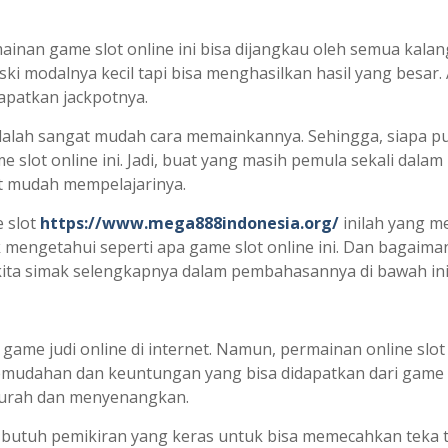
nan game slot online ini bisa dijangkau oleh semua kalan
 modalnya kecil tapi bisa menghasilkan hasil yang besar.
apatkan jackpotnya.
dalah sangat mudah cara memainkannya. Sehingga, siapa p
lot online ini. Jadi, buat yang masih pemula sekali dalam
at mudah mempelajarinya.
 slot
https://www.mega888indonesia.org/
inilah yang 
 mengetahui seperti apa game slot online ini. Dan bagaima
ita simak selengkapnya dalam pembahasannya di bawah ini
ame judi online di internet. Namun, permainan online slot 
emudahan dan keuntungan yang bisa didapatkan dari game 
 murah dan menyenangkan.
 butuh pemikiran yang keras untuk bisa memecahkan teka t