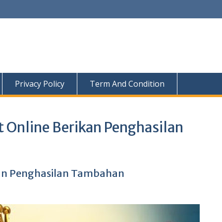
Privacy Policy
Term And Condition
t Online Berikan Penghasilan
ikan Penghasilan Tambahan