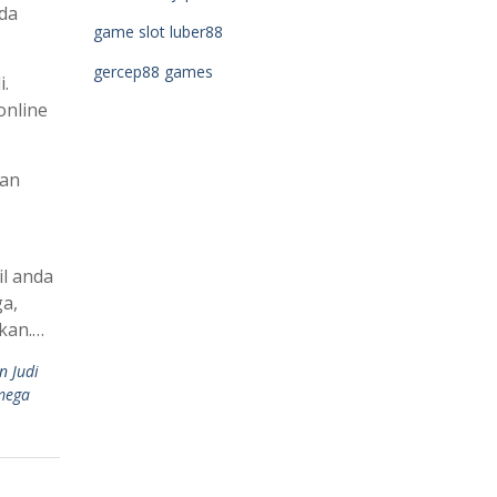
nda
game slot luber88
gercep88 games
i.
online
kan
l anda
ga,
kan.…
n Judi
mega