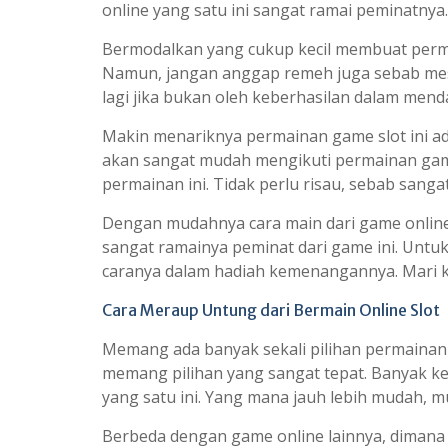
online yang satu ini sangat ramai peminatnya.
Bermodalkan yang cukup kecil membuat permai
Namun, jangan anggap remeh juga sebab meski
lagi jika bukan oleh keberhasilan dalam mend
Makin menariknya permainan game slot ini a
akan sangat mudah mengikuti permainan game s
permainan ini. Tidak perlu risau, sebab sang
Dengan mudahnya cara main dari game online
sangat ramainya peminat dari game ini. Untuk
caranya dalam hadiah kemenangannya. Mari k
Cara Meraup Untung dari Bermain Online Slot
Memang ada banyak sekali pilihan permainan g
memang pilihan yang sangat tepat. Banyak k
yang satu ini. Yang mana jauh lebih mudah,
Berbeda dengan game online lainnya, dimana