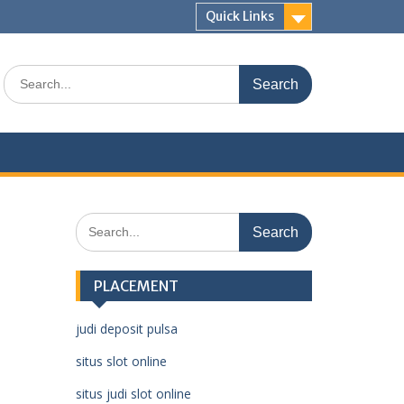
Quick Links
Search
for:
Search
for:
PLACEMENT
judi deposit pulsa
situs slot online
situs judi slot online