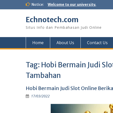
Skip
Notice:
Welcome to our university.
to
content
Echnotech.com
Situs Info dan Pembahasan Judi Online
Home
About Us
Contact Us
Tag:
Hobi Bermain Judi Slo
Tambahan
Hobi Bermain Judi Slot Online Ber
17/03/2022