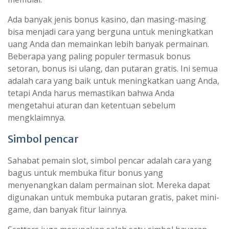
Ada banyak jenis bonus kasino, dan masing-masing
bisa menjadi cara yang berguna untuk meningkatkan
uang Anda dan memainkan lebih banyak permainan.
Beberapa yang paling populer termasuk bonus
setoran, bonus isi ulang, dan putaran gratis. Ini semua
adalah cara yang baik untuk meningkatkan uang Anda,
tetapi Anda harus memastikan bahwa Anda
mengetahui aturan dan ketentuan sebelum
mengklaimnya.
Simbol pencar
Sahabat pemain slot, simbol pencar adalah cara yang
bagus untuk membuka fitur bonus yang
menyenangkan dalam permainan slot. Mereka dapat
digunakan untuk membuka putaran gratis, paket mini-
game, dan banyak fitur lainnya.