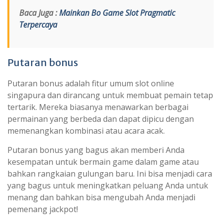
Baca Juga :
Mainkan Bo Game Slot Pragmatic
Terpercaya
Putaran bonus
Putaran bonus adalah fitur umum slot online
singapura dan dirancang untuk membuat pemain tetap
tertarik. Mereka biasanya menawarkan berbagai
permainan yang berbeda dan dapat dipicu dengan
memenangkan kombinasi atau acara acak.
Putaran bonus yang bagus akan memberi Anda
kesempatan untuk bermain game dalam game atau
bahkan rangkaian gulungan baru. Ini bisa menjadi cara
yang bagus untuk meningkatkan peluang Anda untuk
menang dan bahkan bisa mengubah Anda menjadi
pemenang jackpot!