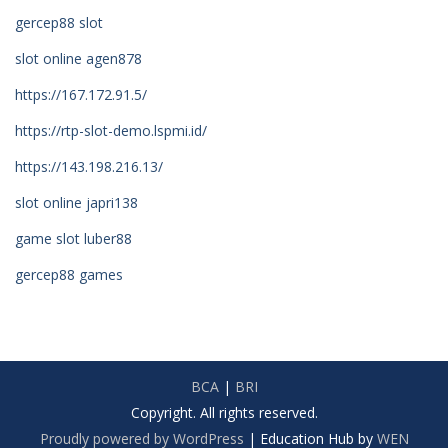
gercep88 slot
slot online agen878
https://167.172.91.5/
https://rtp-slot-demo.lspmi.id/
https://143.198.216.13/
slot online japri138
game slot luber88
gercep88 games
BCA
|
BRI
Copyright. All rights reserved.
Proudly powered by WordPress
|
Education Hub by
WEN