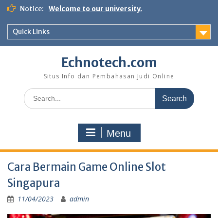
Skip
Notice:
Welcome to our university.
to
content
Quick Links
Echnotech.com
Situs Info dan Pembahasan Judi Online
Search
for:
Menu
Cara Bermain Game Online Slot
Singapura
11/04/2023
admin