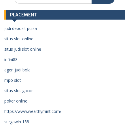
for:
PLACEMENT
judi deposit pulsa
situs slot online
situs judi slot online
infini88
agen judi bola
mpo slot
situs slot gacor
poker online
https://www.wealthymint.com/
surgawin 138