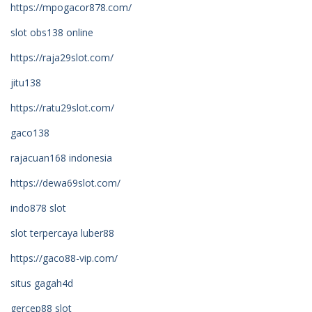
https://mpogacor878.com/
slot obs138 online
https://raja29slot.com/
jitu138
https://ratu29slot.com/
gaco138
rajacuan168 indonesia
https://dewa69slot.com/
indo878 slot
slot terpercaya luber88
https://gaco88-vip.com/
situs gagah4d
gercep88 slot