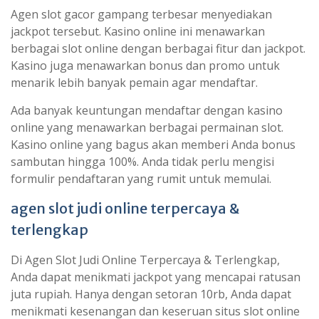
Agen slot gacor gampang terbesar menyediakan
jackpot tersebut. Kasino online ini menawarkan
berbagai slot online dengan berbagai fitur dan jackpot.
Kasino juga menawarkan bonus dan promo untuk
menarik lebih banyak pemain agar mendaftar.
Ada banyak keuntungan mendaftar dengan kasino
online yang menawarkan berbagai permainan slot.
Kasino online yang bagus akan memberi Anda bonus
sambutan hingga 100%. Anda tidak perlu mengisi
formulir pendaftaran yang rumit untuk memulai.
agen slot judi online terpercaya &
terlengkap
Di Agen Slot Judi Online Terpercaya & Terlengkap,
Anda dapat menikmati jackpot yang mencapai ratusan
juta rupiah. Hanya dengan setoran 10rb, Anda dapat
menikmati kesenangan dan keseruan situs slot online