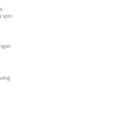
a
 spin
engan
 yang