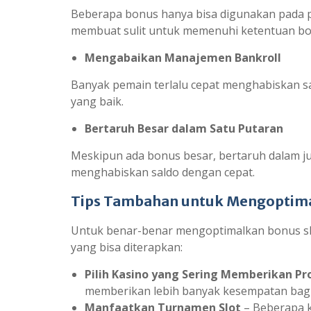
Beberapa bonus hanya bisa digunakan pada per
membuat sulit untuk memenuhi ketentuan bon
Mengabaikan Manajemen Bankroll
Banyak pemain terlalu cepat menghabiskan
yang baik.
Bertaruh Besar dalam Satu Putaran
Meskipun ada bonus besar, bertaruh dalam ju
menghabiskan saldo dengan cepat.
Tips Tambahan untuk Mengoptima
Untuk benar-benar mengoptimalkan bonus slo
yang bisa diterapkan:
Pilih Kasino yang Sering Memberikan P
memberikan lebih banyak kesempatan bag
Manfaatkan Turnamen Slot
– Beberapa 