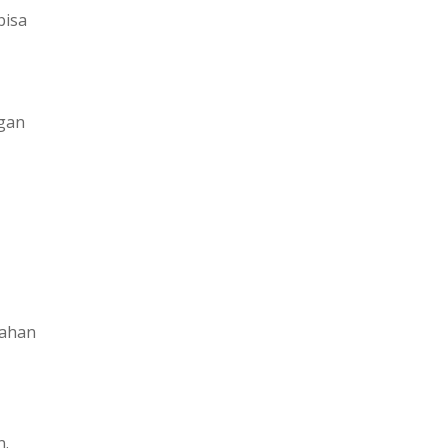
bisa
gan
bahan
n.