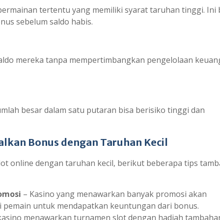
mainan tertentu yang memiliki syarat taruhan tinggi. Ini 
us sebelum saldo habis.
 saldo mereka tanpa mempertimbangkan pengelolaan keuan
mlah besar dalam satu putaran bisa berisiko tinggi dan
lkan Bonus dengan Taruhan Kecil
t online dengan taruhan kecil, berikut beberapa tips tam
romosi
– Kasino yang menawarkan banyak promosi akan
i pemain untuk mendapatkan keuntungan dari bonus.
kasino menawarkan turnamen slot dengan hadiah tambaha