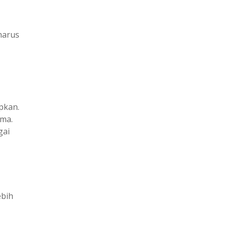
harus
pkan.
ama.
gai
ebih