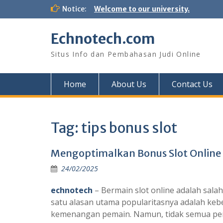
Skip
Notice:
Welcome to our university.
to
content
Echnotech.com
Situs Info dan Pembahasan Judi Online
Home
About Us
Contact Us
Tag:
tips bonus slot
Mengoptimalkan Bonus Slot Online
24/02/2025
echnotech
– Bermain slot online adalah salah 
satu alasan utama popularitasnya adalah ke
kemenangan pemain. Namun, tidak semua pema