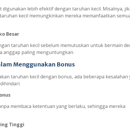
gunakan lebih efektif dengan taruhan kecil. Misalnya, jik
n taruhan kecil memungkinkan mereka memanfaatkan semua
ko Besar
engan taruhan kecil sebelum memutuskan untuk bermain d
ka anggap paling menguntungkan.
 dalam Menggunakan Bonus
kan taruhan kecil dengan bonus, ada beberapa kesalahan
dihindari:
onus
anpa membaca ketentuan yang berlaku, sehingga mereka
ing Tinggi