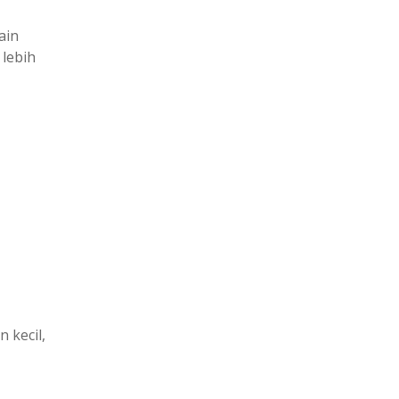
ain
lebih
 kecil,