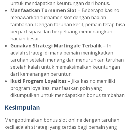
untuk mendapatkan keuntungan dari bonus.
Manfaatkan Turnamen Slot
– Beberapa kasino
menawarkan turnamen slot dengan hadiah
tambahan. Dengan taruhan kecil, pemain tetap bisa
berpartisipasi dan berpeluang memenangkan
hadiah besar.
Gunakan Strategi Martingale Terbalik
– Ini
adalah strategi di mana pemain meningkatkan
taruhan setelah menang dan menurunkan taruhan
setelah kalah untuk memaksimalkan keuntungan
dari kemenangan beruntun.
Ikuti Program Loyalitas
– Jika kasino memiliki
program loyalitas, manfaatkan poin yang
dikumpulkan untuk mendapatkan bonus tambahan.
Kesimpulan
Mengoptimalkan bonus slot online dengan taruhan
kecil adalah strategi yang cerdas bagi pemain yang