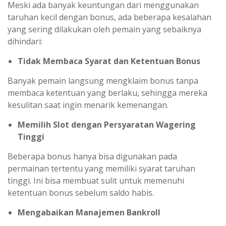
Meski ada banyak keuntungan dari menggunakan
taruhan kecil dengan bonus, ada beberapa kesalahan
yang sering dilakukan oleh pemain yang sebaiknya
dihindari:
Tidak Membaca Syarat dan Ketentuan Bonus
Banyak pemain langsung mengklaim bonus tanpa
membaca ketentuan yang berlaku, sehingga mereka
kesulitan saat ingin menarik kemenangan.
Memilih Slot dengan Persyaratan Wagering
Tinggi
Beberapa bonus hanya bisa digunakan pada
permainan tertentu yang memiliki syarat taruhan
tinggi. Ini bisa membuat sulit untuk memenuhi
ketentuan bonus sebelum saldo habis.
Mengabaikan Manajemen Bankroll