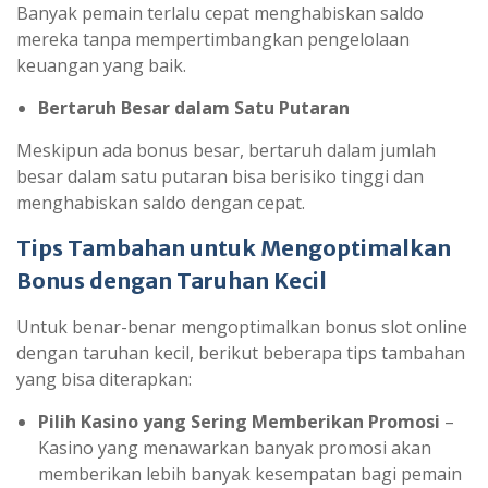
Banyak pemain terlalu cepat menghabiskan saldo
mereka tanpa mempertimbangkan pengelolaan
keuangan yang baik.
Bertaruh Besar dalam Satu Putaran
Meskipun ada bonus besar, bertaruh dalam jumlah
besar dalam satu putaran bisa berisiko tinggi dan
menghabiskan saldo dengan cepat.
Tips Tambahan untuk Mengoptimalkan
Bonus dengan Taruhan Kecil
Untuk benar-benar mengoptimalkan bonus slot online
dengan taruhan kecil, berikut beberapa tips tambahan
yang bisa diterapkan:
Pilih Kasino yang Sering Memberikan Promosi
–
Kasino yang menawarkan banyak promosi akan
memberikan lebih banyak kesempatan bagi pemain