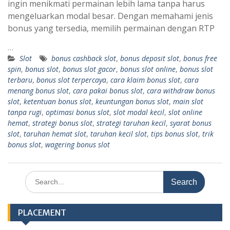
ingin menikmati permainan lebih lama tanpa harus
mengeluarkan modal besar. Dengan memahami jenis
bonus yang tersedia, memilih permainan dengan RTP
…
Slot
bonus cashback slot
,
bonus deposit slot
,
bonus free
spin
,
bonus slot
,
bonus slot gacor
,
bonus slot online
,
bonus slot
terbaru
,
bonus slot terpercaya
,
cara klaim bonus slot
,
cara
menang bonus slot
,
cara pakai bonus slot
,
cara withdraw bonus
slot
,
ketentuan bonus slot
,
keuntungan bonus slot
,
main slot
tanpa rugi
,
optimasi bonus slot
,
slot modal kecil
,
slot online
hemat
,
strategi bonus slot
,
strategi taruhan kecil
,
syarat bonus
slot
,
taruhan hemat slot
,
taruhan kecil slot
,
tips bonus slot
,
trik
bonus slot
,
wagering bonus slot
Search
for:
PLACEMENT