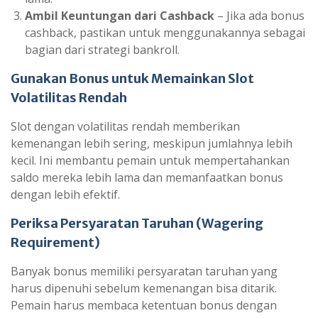
Ambil Keuntungan dari Cashback
– Jika ada bonus
cashback, pastikan untuk menggunakannya sebagai
bagian dari strategi bankroll.
Gunakan Bonus untuk Memainkan Slot
Volatilitas Rendah
Slot dengan volatilitas rendah memberikan
kemenangan lebih sering, meskipun jumlahnya lebih
kecil. Ini membantu pemain untuk mempertahankan
saldo mereka lebih lama dan memanfaatkan bonus
dengan lebih efektif.
Periksa Persyaratan Taruhan (Wagering
Requirement)
Banyak bonus memiliki persyaratan taruhan yang
harus dipenuhi sebelum kemenangan bisa ditarik.
Pemain harus membaca ketentuan bonus dengan