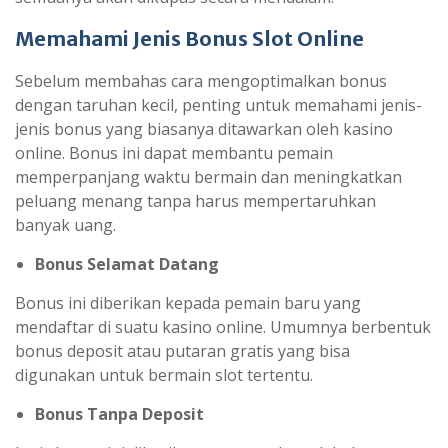
Memahami Jenis Bonus Slot Online
Sebelum membahas cara mengoptimalkan bonus
dengan taruhan kecil, penting untuk memahami jenis-
jenis bonus yang biasanya ditawarkan oleh kasino
online. Bonus ini dapat membantu pemain
memperpanjang waktu bermain dan meningkatkan
peluang menang tanpa harus mempertaruhkan
banyak uang.
Bonus Selamat Datang
Bonus ini diberikan kepada pemain baru yang
mendaftar di suatu kasino online. Umumnya berbentuk
bonus deposit atau putaran gratis yang bisa
digunakan untuk bermain slot tertentu.
Bonus Tanpa Deposit