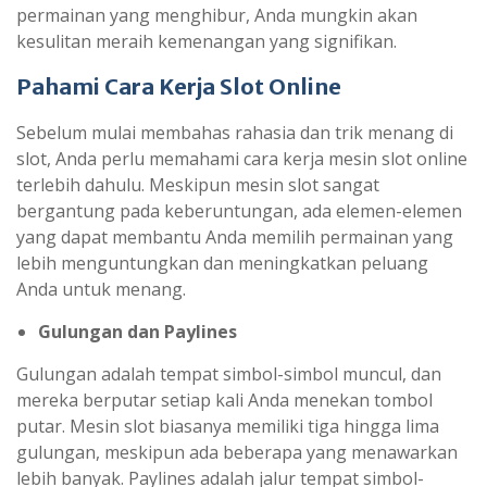
permainan yang menghibur, Anda mungkin akan
kesulitan meraih kemenangan yang signifikan.
Pahami Cara Kerja Slot Online
Sebelum mulai membahas rahasia dan trik menang di
slot, Anda perlu memahami cara kerja mesin slot online
terlebih dahulu. Meskipun mesin slot sangat
bergantung pada keberuntungan, ada elemen-elemen
yang dapat membantu Anda memilih permainan yang
lebih menguntungkan dan meningkatkan peluang
Anda untuk menang.
Gulungan dan Paylines
Gulungan adalah tempat simbol-simbol muncul, dan
mereka berputar setiap kali Anda menekan tombol
putar. Mesin slot biasanya memiliki tiga hingga lima
gulungan, meskipun ada beberapa yang menawarkan
lebih banyak. Paylines adalah jalur tempat simbol-