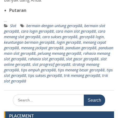
banyak uang Anda.
Putaran
…
Slot
bermain dengan untung gercep88
,
bermain slot
gercep88
,
cara login gercep88
,
cara main slot gercep88
,
cara
menang slot gercep88
,
cara sukses gercep88
,
gercep88 login
,
keuntungan bermain gercep88
,
login gercep88
,
menang cepat
gercep88
,
menang jackpot gercep88
,
panduan gercep88
,
panduan
main slot gercep88
,
peluang menang gercep88
,
rahasia menang
slot gercep88
,
rahasia slot gercep88
,
slot gacor gercep88
,
slot
online gercep88
,
slot progresif gercep88
,
strategi menang
gercep88
,
tips ampuh gercep88
,
tips menang besar gercep88
,
tips
slot gercep88
,
tips sukses gercep88
,
trik menang gercep88
,
trik
slot gercep88
Search
for:
PLACEMENT