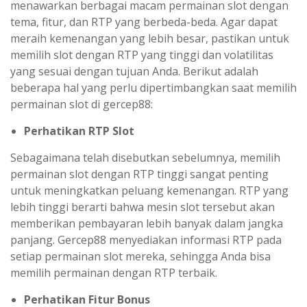
menawarkan berbagai macam permainan slot dengan
tema, fitur, dan RTP yang berbeda-beda. Agar dapat
meraih kemenangan yang lebih besar, pastikan untuk
memilih slot dengan RTP yang tinggi dan volatilitas
yang sesuai dengan tujuan Anda. Berikut adalah
beberapa hal yang perlu dipertimbangkan saat memilih
permainan slot di gercep88:
Perhatikan RTP Slot
Sebagaimana telah disebutkan sebelumnya, memilih
permainan slot dengan RTP tinggi sangat penting
untuk meningkatkan peluang kemenangan. RTP yang
lebih tinggi berarti bahwa mesin slot tersebut akan
memberikan pembayaran lebih banyak dalam jangka
panjang. Gercep88 menyediakan informasi RTP pada
setiap permainan slot mereka, sehingga Anda bisa
memilih permainan dengan RTP terbaik.
Perhatikan Fitur Bonus