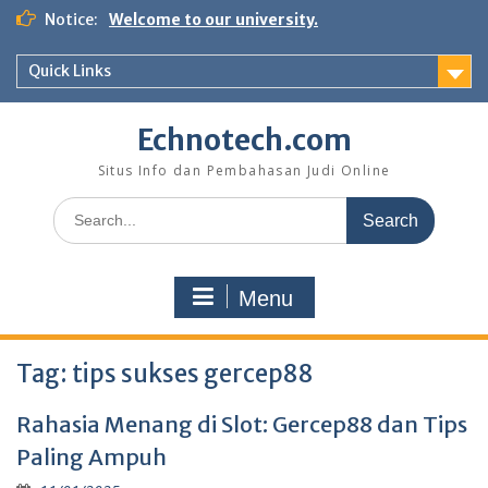
Skip
Notice:
Welcome to our university.
to
content
Quick Links
Echnotech.com
Situs Info dan Pembahasan Judi Online
Search
for:
Menu
Tag:
tips sukses gercep88
Rahasia Menang di Slot: Gercep88 dan Tips
Paling Ampuh