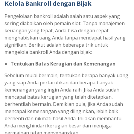
Kelola Bankroll dengan Bijak
Pengelolaan bankroll adalah salah satu aspek yang
sering diabaikan oleh pemain slot. Tanpa manajemen
keuangan yang tepat, Anda bisa dengan cepat
menghabiskan uang Anda tanpa mendapat hasil yang
signifikan. Berikut adalah beberapa trik untuk
mengelola bankroll Anda dengan bijak:
Tentukan Batas Kerugian dan Kemenangan
Sebelum mulai bermain, tentukan berapa banyak uang
yang siap Anda pertaruhkan dan berapa banyak
kemenangan yang ingin Anda raih. Jika Anda sudah
mencapai batas kerugian yang telah ditetapkan,
berhentilah bermain. Demikian pula, jika Anda sudah
mencapai kemenangan yang diinginkan, lebih baik
berhenti dan nikmati hasil Anda. Ini akan membantu
Anda menghindari kerugian besar dan menjaga
permainan tetap menyenangkan.