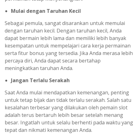
Mulai dengan Taruhan Kecil
Sebagai pemula, sangat disarankan untuk memulai
dengan taruhan kecil. Dengan taruhan kecil, Anda
dapat bermain lebih lama dan memiliki lebih banyak
kesempatan untuk mempelajari cara kerja permainan
serta fitur bonus yang tersedia. Jika Anda merasa lebih
percaya diri, Anda dapat secara bertahap
meningkatkan taruhan Anda.
Jangan Terlalu Serakah
Saat Anda mulai mendapatkan kemenangan, penting
untuk tetap bijak dan tidak terlalu serakah. Salah satu
kesalahan terbesar yang dilakukan oleh pemain slot
adalah terus bertaruh lebih besar setelah menang
besar. Ingatlah untuk selalu berhenti pada waktu yang
tepat dan nikmati kemenangan Anda.