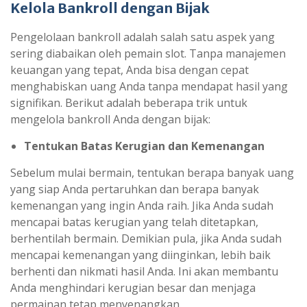
Kelola Bankroll dengan Bijak
Pengelolaan bankroll adalah salah satu aspek yang
sering diabaikan oleh pemain slot. Tanpa manajemen
keuangan yang tepat, Anda bisa dengan cepat
menghabiskan uang Anda tanpa mendapat hasil yang
signifikan. Berikut adalah beberapa trik untuk
mengelola bankroll Anda dengan bijak:
Tentukan Batas Kerugian dan Kemenangan
Sebelum mulai bermain, tentukan berapa banyak uang
yang siap Anda pertaruhkan dan berapa banyak
kemenangan yang ingin Anda raih. Jika Anda sudah
mencapai batas kerugian yang telah ditetapkan,
berhentilah bermain. Demikian pula, jika Anda sudah
mencapai kemenangan yang diinginkan, lebih baik
berhenti dan nikmati hasil Anda. Ini akan membantu
Anda menghindari kerugian besar dan menjaga
permainan tetap menyenangkan.