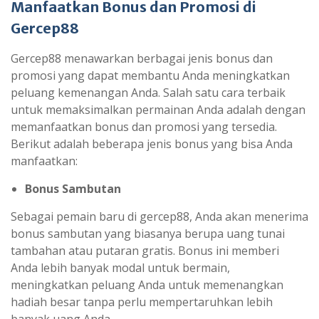
Manfaatkan Bonus dan Promosi di
Gercep88
Gercep88 menawarkan berbagai jenis bonus dan
promosi yang dapat membantu Anda meningkatkan
peluang kemenangan Anda. Salah satu cara terbaik
untuk memaksimalkan permainan Anda adalah dengan
memanfaatkan bonus dan promosi yang tersedia.
Berikut adalah beberapa jenis bonus yang bisa Anda
manfaatkan:
Bonus Sambutan
Sebagai pemain baru di gercep88, Anda akan menerima
bonus sambutan yang biasanya berupa uang tunai
tambahan atau putaran gratis. Bonus ini memberi
Anda lebih banyak modal untuk bermain,
meningkatkan peluang Anda untuk memenangkan
hadiah besar tanpa perlu mempertaruhkan lebih