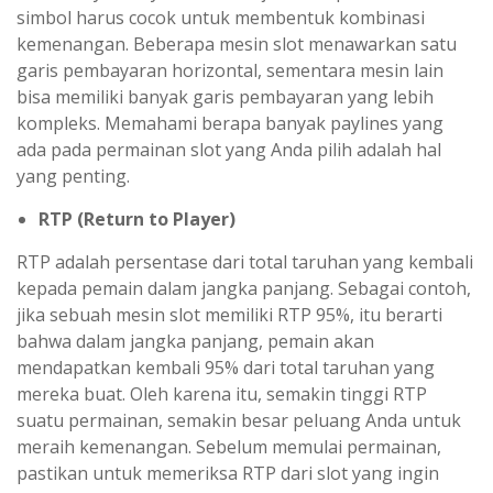
simbol harus cocok untuk membentuk kombinasi
kemenangan. Beberapa mesin slot menawarkan satu
garis pembayaran horizontal, sementara mesin lain
bisa memiliki banyak garis pembayaran yang lebih
kompleks. Memahami berapa banyak paylines yang
ada pada permainan slot yang Anda pilih adalah hal
yang penting.
RTP (Return to Player)
RTP adalah persentase dari total taruhan yang kembali
kepada pemain dalam jangka panjang. Sebagai contoh,
jika sebuah mesin slot memiliki RTP 95%, itu berarti
bahwa dalam jangka panjang, pemain akan
mendapatkan kembali 95% dari total taruhan yang
mereka buat. Oleh karena itu, semakin tinggi RTP
suatu permainan, semakin besar peluang Anda untuk
meraih kemenangan. Sebelum memulai permainan,
pastikan untuk memeriksa RTP dari slot yang ingin