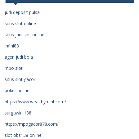
judi deposit pulsa
situs slot online
situs judi slot online
infini88
agen judi bola
mpo slot
situs slot gacor
poker online
https://www.wealthymint.com/
surgawin 138
https://mpogacor878.com/
slot obs138 online