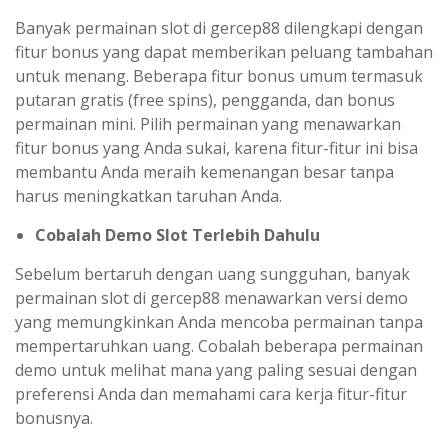
Banyak permainan slot di gercep88 dilengkapi dengan
fitur bonus yang dapat memberikan peluang tambahan
untuk menang. Beberapa fitur bonus umum termasuk
putaran gratis (free spins), pengganda, dan bonus
permainan mini. Pilih permainan yang menawarkan
fitur bonus yang Anda sukai, karena fitur-fitur ini bisa
membantu Anda meraih kemenangan besar tanpa
harus meningkatkan taruhan Anda.
Cobalah Demo Slot Terlebih Dahulu
Sebelum bertaruh dengan uang sungguhan, banyak
permainan slot di gercep88 menawarkan versi demo
yang memungkinkan Anda mencoba permainan tanpa
mempertaruhkan uang. Cobalah beberapa permainan
demo untuk melihat mana yang paling sesuai dengan
preferensi Anda dan memahami cara kerja fitur-fitur
bonusnya.