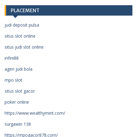
PLACEMENT
judi deposit pulsa
situs slot online
situs judi slot online
infini88
agen judi bola
mpo slot
situs slot gacor
poker online
https://www.wealthymint.com/
surgawin 138
https://mpogacor878.com/