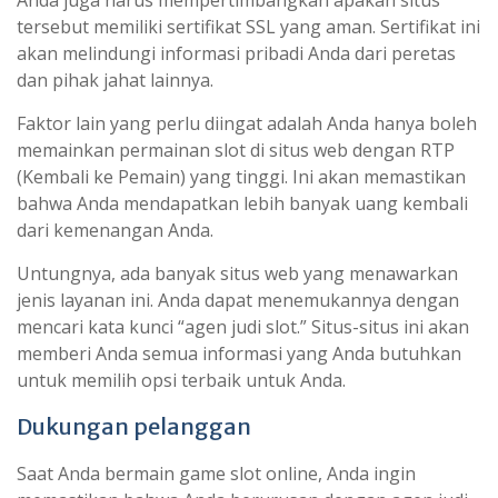
tersebut memiliki sertifikat SSL yang aman. Sertifikat ini
akan melindungi informasi pribadi Anda dari peretas
dan pihak jahat lainnya.
Faktor lain yang perlu diingat adalah Anda hanya boleh
memainkan permainan slot di situs web dengan RTP
(Kembali ke Pemain) yang tinggi. Ini akan memastikan
bahwa Anda mendapatkan lebih banyak uang kembali
dari kemenangan Anda.
Untungnya, ada banyak situs web yang menawarkan
jenis layanan ini. Anda dapat menemukannya dengan
mencari kata kunci “agen judi slot.” Situs-situs ini akan
memberi Anda semua informasi yang Anda butuhkan
untuk memilih opsi terbaik untuk Anda.
Dukungan pelanggan
Saat Anda bermain game slot online, Anda ingin