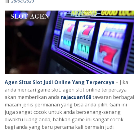
28/08/2023
Agen Situs Slot Judi Online Yang Terpercaya
– Jika
anda mencari game slot, agen slot online terpercaya
akan memberikan anda
rajacuan168
tawaran berbagai
macam jenis permianan yang bisa anda pilih. Gam ini
juga sangat cocok untuk anda bersenang-senang
diwaktu luang anda, bahkan game ini sangat cocok
bagi anda yang baru pertama kali bermain judi.