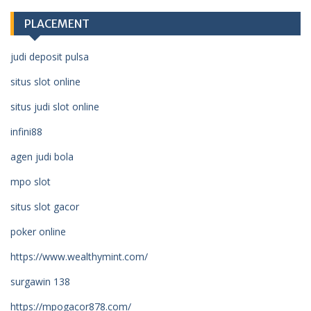
PLACEMENT
judi deposit pulsa
situs slot online
situs judi slot online
infini88
agen judi bola
mpo slot
situs slot gacor
poker online
https://www.wealthymint.com/
surgawin 138
https://mpogacor878.com/