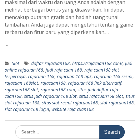
maksimal dari waktu dan uang Anda adalah dengan
melihat berbagai bonus yang ditawarkan. Ini dapat
mencakup putaran gratis dan hadiah uang tunai
tambahan. Anda juga dapat mengetahui tentang game
terbaru dan fitur baru yang diperkenalkan.…
…
Slot
daftar rajacuan168
,
https://rajacuan168.com/
,
judi
online rajacuan168
,
judi raja cuan 168
,
raja cuan168 slot
terpercaya
,
rajacuan 168
,
rajacuan 168 apk
,
rajacuan 168 resmi
,
rajacuan 168slot
,
rajacuan168
,
rajacuan168 link alternatif
,
rajacuan168 slot
,
rajacuan168.com
,
situs judi daftar raja
cuan168
,
situs judi rajacuan168 slot
,
situs rajacuan168 Slot
,
situs
slot rajacuan 168
,
situs slot resmi rajacuan168
,
slot rajacuan168
,
slot rajacuan168 login
,
website raja cuan168
Search
for: