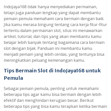
IndoJaya168 tidak hanya menyediakan permainan,
tetapi juga panduan lengkap yang dapat membantu
pemain pemula memahami cara bermain dengan baik.
Jika kamu merasa bingung tentang cara kerja fitur-fitur
tertentu dalam permainan slot, situs ini menawarkan
artikel, tutorial, dan tips yang akan membantu kamu
belajar lebih banyak tentang bagaimana cara bermain
slot dengan bijak. Panduan ini membantu kamu
menjadi pemain yang lebih cerdas, yang tentunya bisa
meningkatkan peluang kemenangan kamu.
Tips Bermain Slot di IndoJaya168 untuk
Pemula
Sebagai pemain pemula, penting untuk memahami
beberapa tips agar kamu bisa bermain dengan lebih
efektif dan menghindari kerugian besar. Berikut
beberapa tips yang bisa kamu terapkan ketika bermain