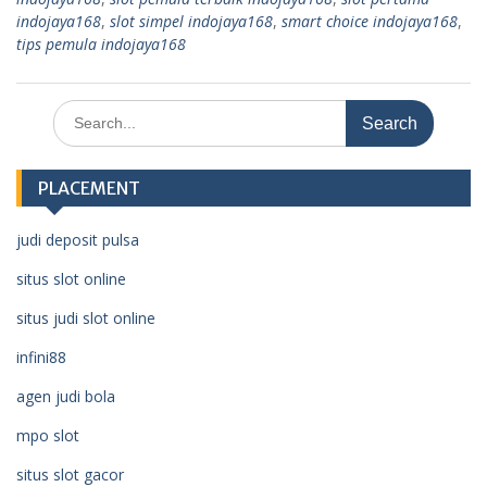
indojaya168
,
slot simpel indojaya168
,
smart choice indojaya168
,
tips pemula indojaya168
Search
for:
PLACEMENT
judi deposit pulsa
situs slot online
situs judi slot online
infini88
agen judi bola
mpo slot
situs slot gacor