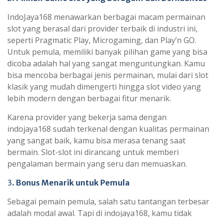
IndoJaya168 menawarkan berbagai macam permainan
slot yang berasal dari provider terbaik di industri ini,
seperti Pragmatic Play, Microgaming, dan Play’n GO.
Untuk pemula, memiliki banyak pilihan game yang bisa
dicoba adalah hal yang sangat menguntungkan. Kamu
bisa mencoba berbagai jenis permainan, mulai dari slot
klasik yang mudah dimengerti hingga slot video yang
lebih modern dengan berbagai fitur menarik.
Karena provider yang bekerja sama dengan
indojaya168 sudah terkenal dengan kualitas permainan
yang sangat baik, kamu bisa merasa tenang saat
bermain. Slot-slot ini dirancang untuk memberi
pengalaman bermain yang seru dan memuaskan.
3.
Bonus Menarik untuk Pemula
Sebagai pemain pemula, salah satu tantangan terbesar
adalah modal awal. Tapi di indojaya168, kamu tidak