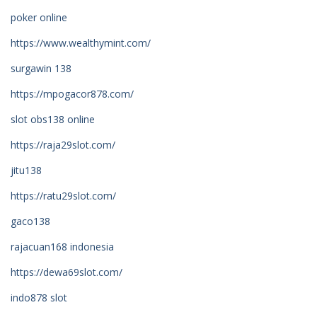
poker online
https://www.wealthymint.com/
surgawin 138
https://mpogacor878.com/
slot obs138 online
https://raja29slot.com/
jitu138
https://ratu29slot.com/
gaco138
rajacuan168 indonesia
https://dewa69slot.com/
indo878 slot