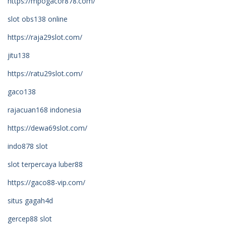
https://mpogacor878.com/
slot obs138 online
https://raja29slot.com/
jitu138
https://ratu29slot.com/
gaco138
rajacuan168 indonesia
https://dewa69slot.com/
indo878 slot
slot terpercaya luber88
https://gaco88-vip.com/
situs gagah4d
gercep88 slot