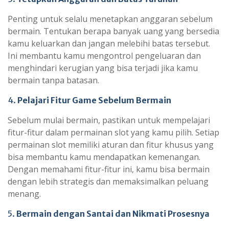
Penting untuk selalu menetapkan anggaran sebelum
bermain. Tentukan berapa banyak uang yang bersedia
kamu keluarkan dan jangan melebihi batas tersebut.
Ini membantu kamu mengontrol pengeluaran dan
menghindari kerugian yang bisa terjadi jika kamu
bermain tanpa batasan.
4.
Pelajari Fitur Game Sebelum Bermain
Sebelum mulai bermain, pastikan untuk mempelajari
fitur-fitur dalam permainan slot yang kamu pilih. Setiap
permainan slot memiliki aturan dan fitur khusus yang
bisa membantu kamu mendapatkan kemenangan.
Dengan memahami fitur-fitur ini, kamu bisa bermain
dengan lebih strategis dan memaksimalkan peluang
menang.
5.
Bermain dengan Santai dan Nikmati Prosesnya