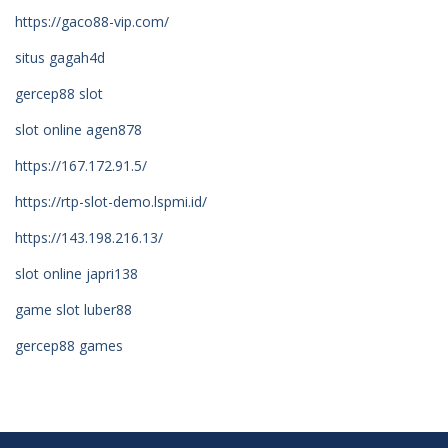
https://gaco88-vip.com/
situs gagah4d
gercep88 slot
slot online agen878
https://167.172.91.5/
https://rtp-slot-demo.lspmi.id/
https://143.198.216.13/
slot online japri138
game slot luber88
gercep88 games