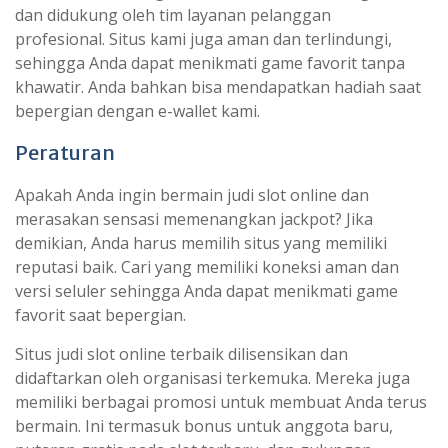
dan didukung oleh tim layanan pelanggan
profesional. Situs kami juga aman dan terlindungi,
sehingga Anda dapat menikmati game favorit tanpa
khawatir. Anda bahkan bisa mendapatkan hadiah saat
bepergian dengan e-wallet kami.
Peraturan
Apakah Anda ingin bermain judi slot online dan
merasakan sensasi memenangkan jackpot? Jika
demikian, Anda harus memilih situs yang memiliki
reputasi baik. Cari yang memiliki koneksi aman dan
versi seluler sehingga Anda dapat menikmati game
favorit saat bepergian.
Situs judi slot online terbaik dilisensikan dan
didaftarkan oleh organisasi terkemuka. Mereka juga
memiliki berbagai promosi untuk membuat Anda terus
bermain. Ini termasuk bonus untuk anggota baru,