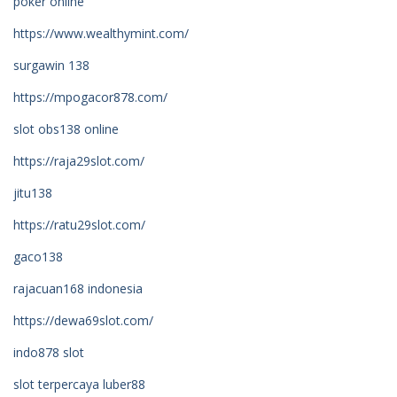
poker online
https://www.wealthymint.com/
surgawin 138
https://mpogacor878.com/
slot obs138 online
https://raja29slot.com/
jitu138
https://ratu29slot.com/
gaco138
rajacuan168 indonesia
https://dewa69slot.com/
indo878 slot
slot terpercaya luber88