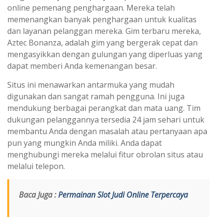
online pemenang penghargaan. Mereka telah
memenangkan banyak penghargaan untuk kualitas
dan layanan pelanggan mereka. Gim terbaru mereka,
Aztec Bonanza, adalah gim yang bergerak cepat dan
mengasyikkan dengan gulungan yang diperluas yang
dapat memberi Anda kemenangan besar.
Situs ini menawarkan antarmuka yang mudah
digunakan dan sangat ramah pengguna. Ini juga
mendukung berbagai perangkat dan mata uang. Tim
dukungan pelanggannya tersedia 24 jam sehari untuk
membantu Anda dengan masalah atau pertanyaan apa
pun yang mungkin Anda miliki. Anda dapat
menghubungi mereka melalui fitur obrolan situs atau
melalui telepon.
Baca Juga :
Permainan Slot Judi Online Terpercaya