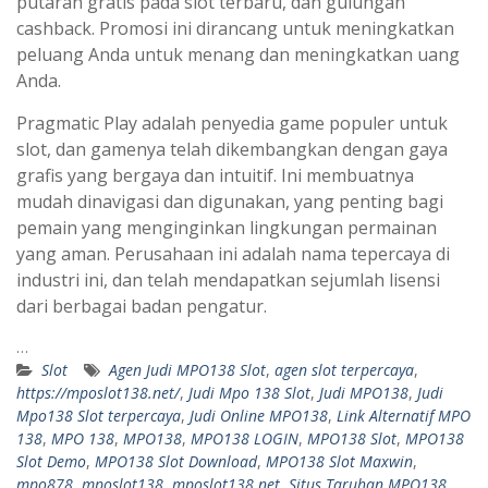
putaran gratis pada slot terbaru, dan gulungan
cashback. Promosi ini dirancang untuk meningkatkan
peluang Anda untuk menang dan meningkatkan uang
Anda.
Pragmatic Play adalah penyedia game populer untuk
slot, dan gamenya telah dikembangkan dengan gaya
grafis yang bergaya dan intuitif. Ini membuatnya
mudah dinavigasi dan digunakan, yang penting bagi
pemain yang menginginkan lingkungan permainan
yang aman. Perusahaan ini adalah nama tepercaya di
industri ini, dan telah mendapatkan sejumlah lisensi
dari berbagai badan pengatur.
…
Slot
Agen Judi MPO138 Slot
,
agen slot terpercaya
,
https://mposlot138.net/
,
Judi Mpo 138 Slot
,
Judi MPO138
,
Judi
Mpo138 Slot terpercaya
,
Judi Online MPO138
,
Link Alternatif MPO
138
,
MPO 138
,
MPO138
,
MPO138 LOGIN
,
MPO138 Slot
,
MPO138
Slot Demo
,
MPO138 Slot Download
,
MPO138 Slot Maxwin
,
mpo878
,
mposlot138
,
mposlot138.net
,
Situs Taruhan MPO138
,