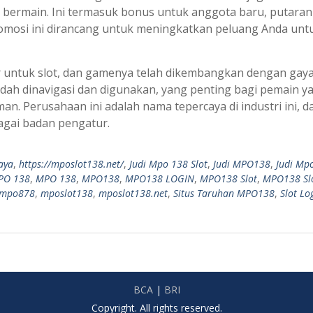
bermain. Ini termasuk bonus untuk anggota baru, putaran 
romosi ini dirancang untuk meningkatkan peluang Anda unt
 untuk slot, dan gamenya telah dikembangkan dengan gaya
udah dinavigasi dan digunakan, yang penting bagi pemain y
. Perusahaan ini adalah nama tepercaya di industri ini, d
agai badan pengatur.
aya
,
https://mposlot138.net/
,
Judi Mpo 138 Slot
,
Judi MPO138
,
Judi Mp
MPO 138
,
MPO 138
,
MPO138
,
MPO138 LOGIN
,
MPO138 Slot
,
MPO138 Sl
mpo878
,
mposlot138
,
mposlot138.net
,
Situs Taruhan MPO138
,
Slot Lo
BCA
|
BRI
Copyright. All rights reserved.