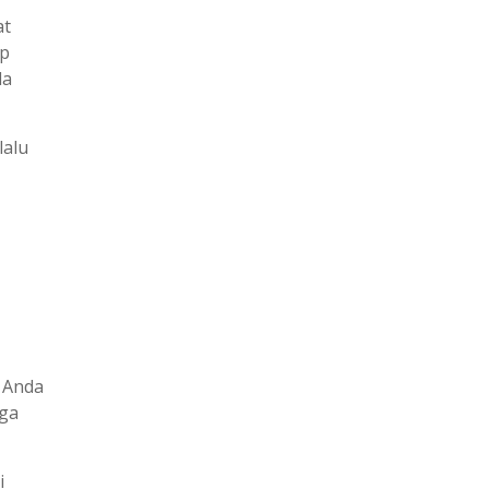
at
up
da
lalu
, Anda
gga
i