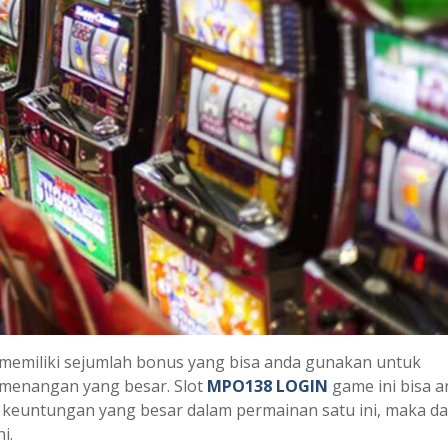
e memiliki sejumlah bonus yang bisa anda gunakan untuk
menangan yang besar. Slot
MPO138 LOGIN
game ini bisa a
keuntungan yang besar dalam permainan satu ini, maka dar
i.