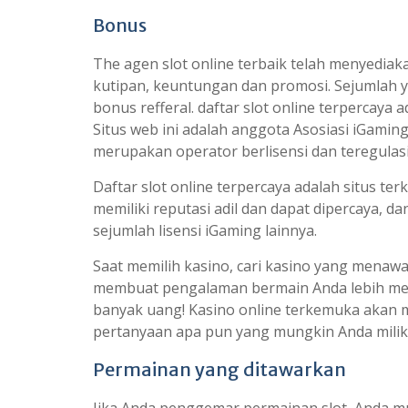
Bonus
The agen slot online terbaik telah menyedia
kutipan, keuntungan dan promosi. Sejumlah 
bonus refferal. daftar slot online terpercaya a
Situs web ini adalah anggota Asosiasi iGami
merupakan operator berlisensi dan teregulasi
Daftar slot online terpercaya adalah situs 
memiliki reputasi adil dan dapat dipercaya, dan
sejumlah lisensi iGaming lainnya.
Saat memilih kasino, cari kasino yang menaw
membuat pengalaman bermain Anda lebih m
banyak uang! Kasino online terkemuka akan 
pertanyaan apa pun yang mungkin Anda miliki
Permainan yang ditawarkan
Jika Anda penggemar permainan slot, Anda mu