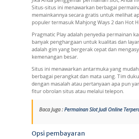
Situs-situs ini menawarkan berbagai permaina
memainkannya secara gratis untuk melihat 
populer termasuk Mahjong Ways 2 dan Hot Hot
Pragmatic Play adalah penyedia permainan 
banyak penghargaan untuk kualitas dan laya
adalah gim yang bergerak cepat dan mengas
kemenangan besar.
Situs ini menawarkan antarmuka yang mudah
berbagai perangkat dan mata uang. Tim duk
dengan masalah atau pertanyaan apa pun yan
fitur obrolan situs atau melalui telepon.
Baca Juga :
Permainan Slot Judi Online Terper
Opsi pembayaran