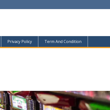
Privacy Policy
Term And Condition