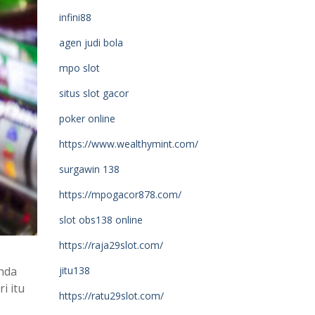
infini88
agen judi bola
mpo slot
situs slot gacor
poker online
https://www.wealthymint.com/
surgawin 138
https://mpogacor878.com/
slot obs138 online
https://raja29slot.com/
nda
jitu138
i itu
https://ratu29slot.com/