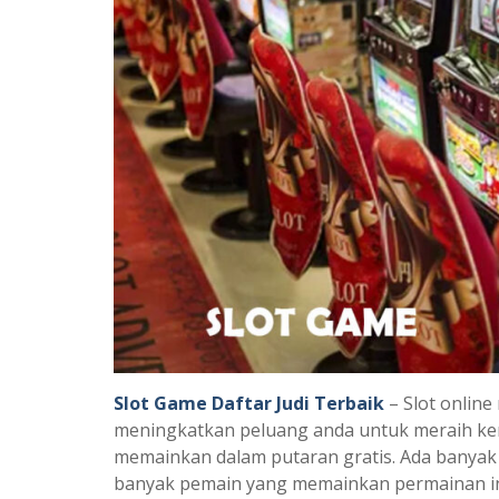
Slot Game Daftar Judi Terbaik
– Slot onlin
meningkatkan peluang anda untuk meraih ke
memainkan dalam putaran gratis. Ada banyak 
banyak pemain yang memainkan permainan in