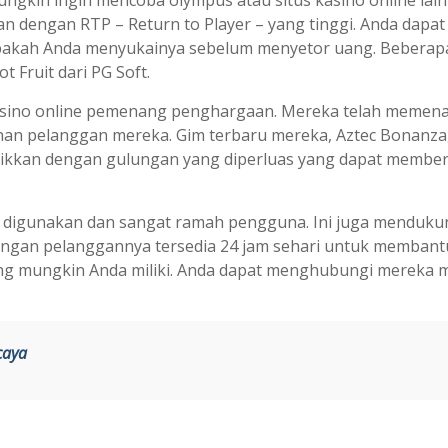
n dengan RTP – Return to Player – yang tinggi. Anda dapat
apakah Anda menyukainya sebelum menyetor uang. Bebera
 Fruit dari PG Soft.
kasino online pemenang penghargaan. Mereka telah memen
nan pelanggan mereka. Gim terbaru mereka, Aztec Bonanza
yikkan dengan gulungan yang diperluas yang dapat member
 digunakan dan sangat ramah pengguna. Ini juga menduku
ungan pelanggannya tersedia 24 jam sehari untuk membant
g mungkin Anda miliki. Anda dapat menghubungi mereka m
caya