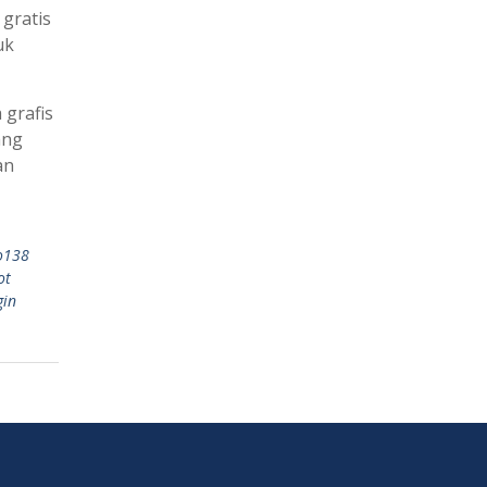
gratis
uk
 grafis
ang
an
o138
ot
gin