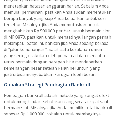
menetapkan batasan anggaran harian. Sebelum Anda
memulai permainan, pastikan Anda sudah menentukan
berapa banyak yang siap Anda keluarkan untuk sesi
tersebut. Misalnya, jika Anda memutuskan untuk
menghabiskan Rp 500.000 per hari untuk bermain slot
di MPO878, pastikan untuk menaatinya. Jangan pernah
melampaui batas ini, bahkan jika Anda sedang berada
di “jalur kemenangan”. Salah satu kesalahan umum
yang sering dilakukan oleh pemain adalah mencoba
terus bermain dengan harapan bisa mendapatkan
kemenangan besar setelah kalah beruntun, yang
justru bisa menyebabkan kerugian lebih besar.
Gunakan Strategi Pembagian Bankroll
Pembagian bankroll adalah metode yang sangat efektif
untuk menghindari kehabisan uang secara cepat saat
bermain slot. Misalnya, jika Anda memiliki total bankroll
sebesar Rp 1.000.000, cobalah untuk membaginya