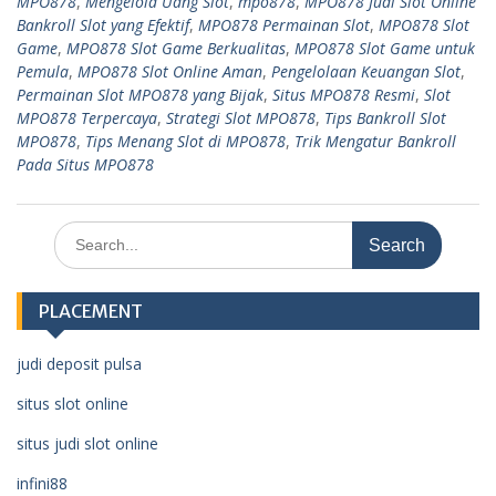
MPO878
,
Mengelola Uang Slot
,
mpo878
,
MPO878 Judi Slot Online
Bankroll Slot yang Efektif
,
MPO878 Permainan Slot
,
MPO878 Slot
Game
,
MPO878 Slot Game Berkualitas
,
MPO878 Slot Game untuk
Pemula
,
MPO878 Slot Online Aman
,
Pengelolaan Keuangan Slot
,
Permainan Slot MPO878 yang Bijak
,
Situs MPO878 Resmi
,
Slot
MPO878 Terpercaya
,
Strategi Slot MPO878
,
Tips Bankroll Slot
MPO878
,
Tips Menang Slot di MPO878
,
Trik Mengatur Bankroll
Pada Situs MPO878
Search
for:
PLACEMENT
judi deposit pulsa
situs slot online
situs judi slot online
infini88