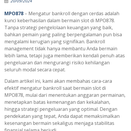
20/09/2024
MPO878
– Mengatur bankroll dengan cerdas adalah
kunci keberhasilan dalam bermain slot di MPO878.
Tanpa strategi pengelolaan keuangan yang baik,
bahkan pemain yang paling berpengalaman pun bisa
mengalami kerugian yang signifikan. Bankroll
management tidak hanya membantu Anda bermain
lebih lama, tetapi juga memberikan kendali penuh atas
pengeluaran dan mengurangi risiko kehilangan
seluruh modal secara cepat.
Dalam artikel ini, kami akan membahas cara-cara
efektif mengatur bankroll saat bermain slot di
MPO878, mulai dari menentukan anggaran permainan,
menetapkan batas kemenangan dan kekalahan,
hingga strategi pengeluaran yang optimal. Dengan
pendekatan yang tepat, Anda dapat memaksimalkan
kesenangan bermain sekaligus menjaga stabilitas
finansial selama berjudi.