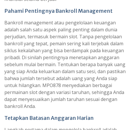
Pahami Pentingnya Bankroll Management
Bankroll management atau pengelolaan keuangan
adalah salah satu aspek paling penting dalam dunia
perjudian, termasuk bermain slot. Tanpa pengelolaan
bankroll yang tepat, pemain sering kali terjebak dalam
siklus kekalahan yang bisa berdampak pada keuangan
pribadi. Di sinilah pentingnya menetapkan anggaran
sebelum mulai bermain. Tentukan berapa banyak uang
yang siap Anda keluarkan dalam satu sesi, dan pastikan
bahwa jumlah tersebut adalah uang yang Anda siap
untuk hilangkan. MPO878 menyediakan berbagai
permainan slot dengan variasi taruhan, sehingga Anda
dapat menyesuaikan jumlah taruhan sesuai dengan
bankroll Anda.
Tetapkan Batasan Anggaran Harian
Langkah pertama dalam mengelola bankroll adalah