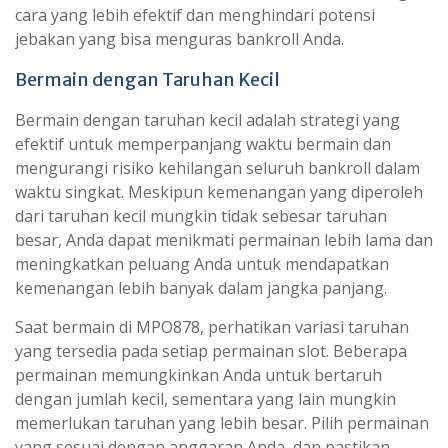
cara yang lebih efektif dan menghindari potensi
jebakan yang bisa menguras bankroll Anda.
Bermain dengan Taruhan Kecil
Bermain dengan taruhan kecil adalah strategi yang
efektif untuk memperpanjang waktu bermain dan
mengurangi risiko kehilangan seluruh bankroll dalam
waktu singkat. Meskipun kemenangan yang diperoleh
dari taruhan kecil mungkin tidak sebesar taruhan
besar, Anda dapat menikmati permainan lebih lama dan
meningkatkan peluang Anda untuk mendapatkan
kemenangan lebih banyak dalam jangka panjang.
Saat bermain di MPO878, perhatikan variasi taruhan
yang tersedia pada setiap permainan slot. Beberapa
permainan memungkinkan Anda untuk bertaruh
dengan jumlah kecil, sementara yang lain mungkin
memerlukan taruhan yang lebih besar. Pilih permainan
yang sesuai dengan anggaran Anda, dan pastikan