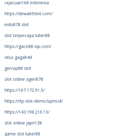
rajacuan168 indonesia
https://dewa69slot.com/
indo878 slot
slot terpercaya luber88
https://gaco88-vip.com/
situs gagah4d
gercep88 slot
slot online agen878
https://167.172.91.5/
https://rtp-slot-demo.lspmi.id/
https://143.198.216.13/
slot online japri138
game slot luber88