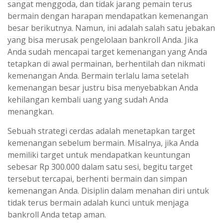
sangat menggoda, dan tidak jarang pemain terus
bermain dengan harapan mendapatkan kemenangan
besar berikutnya. Namun, ini adalah salah satu jebakan
yang bisa merusak pengelolaan bankroll Anda. Jika
Anda sudah mencapai target kemenangan yang Anda
tetapkan di awal permainan, berhentilah dan nikmati
kemenangan Anda. Bermain terlalu lama setelah
kemenangan besar justru bisa menyebabkan Anda
kehilangan kembali uang yang sudah Anda
menangkan.
Sebuah strategi cerdas adalah menetapkan target
kemenangan sebelum bermain. Misalnya, jika Anda
memiliki target untuk mendapatkan keuntungan
sebesar Rp 300.000 dalam satu sesi, begitu target
tersebut tercapai, berhenti bermain dan simpan
kemenangan Anda. Disiplin dalam menahan diri untuk
tidak terus bermain adalah kunci untuk menjaga
bankroll Anda tetap aman.