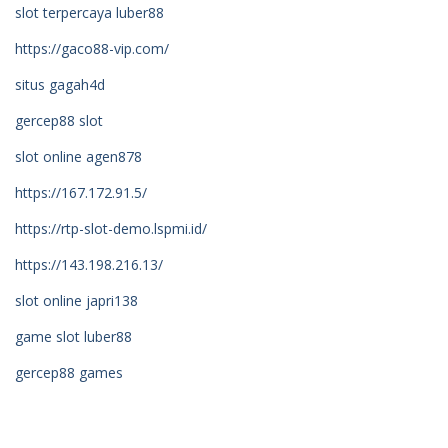
slot terpercaya luber88
https://gaco88-vip.com/
situs gagah4d
gercep88 slot
slot online agen878
https://167.172.91.5/
https://rtp-slot-demo.lspmi.id/
https://143.198.216.13/
slot online japri138
game slot luber88
gercep88 games