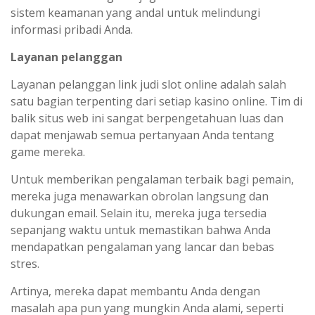
sistem keamanan yang andal untuk melindungi
informasi pribadi Anda.
Layanan pelanggan
Layanan pelanggan link judi slot online adalah salah
satu bagian terpenting dari setiap kasino online. Tim di
balik situs web ini sangat berpengetahuan luas dan
dapat menjawab semua pertanyaan Anda tentang
game mereka.
Untuk memberikan pengalaman terbaik bagi pemain,
mereka juga menawarkan obrolan langsung dan
dukungan email. Selain itu, mereka juga tersedia
sepanjang waktu untuk memastikan bahwa Anda
mendapatkan pengalaman yang lancar dan bebas
stres.
Artinya, mereka dapat membantu Anda dengan
masalah apa pun yang mungkin Anda alami, seperti