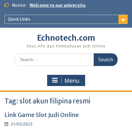
Skip
Notice:
Welcome to our university.
to
content
Quick Links
Echnotech.com
Situs Info dan Pembahasan Judi Online
Search
for:
Menu
Tag:
slot akun filipina resmi
Link Game Slot Judi Online
31/03/2023