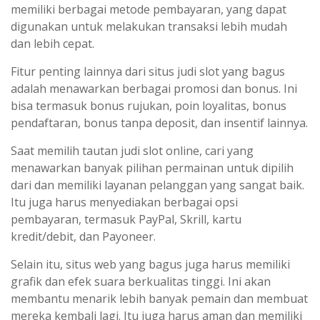
memiliki berbagai metode pembayaran, yang dapat
digunakan untuk melakukan transaksi lebih mudah
dan lebih cepat.
Fitur penting lainnya dari situs judi slot yang bagus
adalah menawarkan berbagai promosi dan bonus. Ini
bisa termasuk bonus rujukan, poin loyalitas, bonus
pendaftaran, bonus tanpa deposit, dan insentif lainnya.
Saat memilih tautan judi slot online, cari yang
menawarkan banyak pilihan permainan untuk dipilih
dari dan memiliki layanan pelanggan yang sangat baik.
Itu juga harus menyediakan berbagai opsi
pembayaran, termasuk PayPal, Skrill, kartu
kredit/debit, dan Payoneer.
Selain itu, situs web yang bagus juga harus memiliki
grafik dan efek suara berkualitas tinggi. Ini akan
membantu menarik lebih banyak pemain dan membuat
mereka kembali lagi. Itu juga harus aman dan memiliki