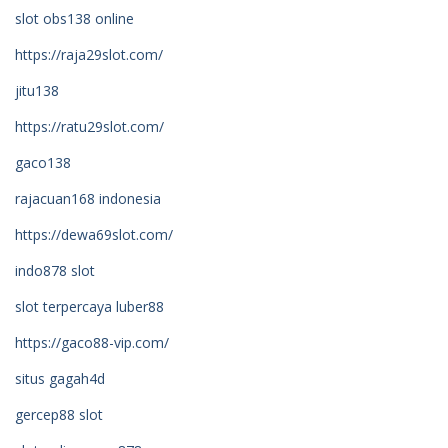
slot obs138 online
https://raja29slot.com/
jitu138
https://ratu29slot.com/
gaco138
rajacuan168 indonesia
https://dewa69slot.com/
indo878 slot
slot terpercaya luber88
https://gaco88-vip.com/
situs gagah4d
gercep88 slot