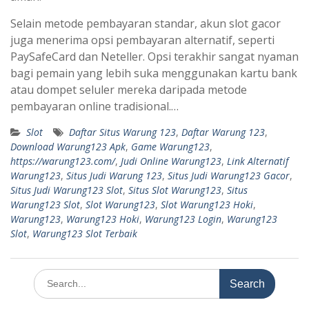
Selain metode pembayaran standar, akun slot gacor
juga menerima opsi pembayaran alternatif, seperti
PaySafeCard dan Neteller. Opsi terakhir sangat nyaman
bagi pemain yang lebih suka menggunakan kartu bank
atau dompet seluler mereka daripada metode
pembayaran online tradisional.…
Slot
Daftar Situs Warung 123
,
Daftar Warung 123
,
Download Warung123 Apk
,
Game Warung123
,
https://warung123.com/
,
Judi Online Warung123
,
Link Alternatif
Warung123
,
Situs Judi Warung 123
,
Situs Judi Warung123 Gacor
,
Situs Judi Warung123 Slot
,
Situs Slot Warung123
,
Situs
Warung123 Slot
,
Slot Warung123
,
Slot Warung123 Hoki
,
Warung123
,
Warung123 Hoki
,
Warung123 Login
,
Warung123
Slot
,
Warung123 Slot Terbaik
Search
for: