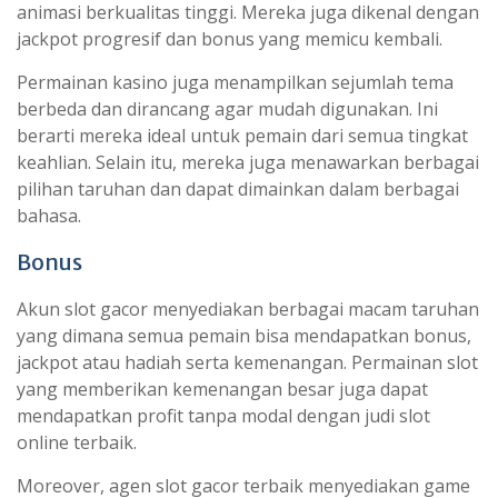
animasi berkualitas tinggi. Mereka juga dikenal dengan
jackpot progresif dan bonus yang memicu kembali.
Permainan kasino juga menampilkan sejumlah tema
berbeda dan dirancang agar mudah digunakan. Ini
berarti mereka ideal untuk pemain dari semua tingkat
keahlian. Selain itu, mereka juga menawarkan berbagai
pilihan taruhan dan dapat dimainkan dalam berbagai
bahasa.
Bonus
Akun slot gacor menyediakan berbagai macam taruhan
yang dimana semua pemain bisa mendapatkan bonus,
jackpot atau hadiah serta kemenangan. Permainan slot
yang memberikan kemenangan besar juga dapat
mendapatkan profit tanpa modal dengan judi slot
online terbaik.
Moreover, agen slot gacor terbaik menyediakan game