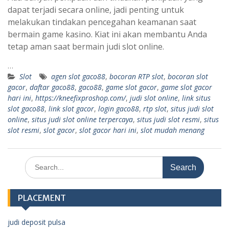
dapat terjadi secara online, jadi penting untuk
melakukan tindakan pencegahan keamanan saat
bermain game kasino. Kiat ini akan membantu Anda
tetap aman saat bermain judi slot online.
…
Slot
agen slot gaco88
,
bocoran RTP slot
,
bocoran slot
gacor
,
daftar gaco88
,
gaco88
,
game slot gacor
,
game slot gacor
hari ini
,
https://kneefixproshop.com/
,
judi slot online
,
link situs
slot gaco88
,
link slot gacor
,
login gaco88
,
rtp slot
,
situs judi slot
online
,
situs judi slot online terpercaya
,
situs judi slot resmi
,
situs
slot resmi
,
slot gacor
,
slot gacor hari ini
,
slot mudah menang
Search
for:
PLACEMENT
judi deposit pulsa