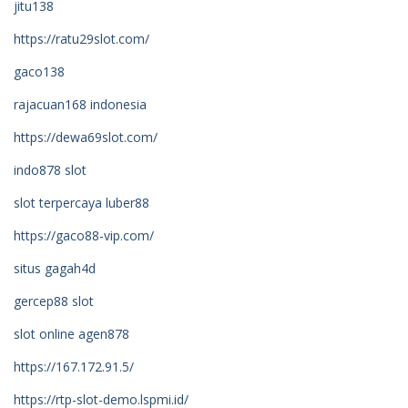
jitu138
https://ratu29slot.com/
gaco138
rajacuan168 indonesia
https://dewa69slot.com/
indo878 slot
slot terpercaya luber88
https://gaco88-vip.com/
situs gagah4d
gercep88 slot
slot online agen878
https://167.172.91.5/
https://rtp-slot-demo.lspmi.id/