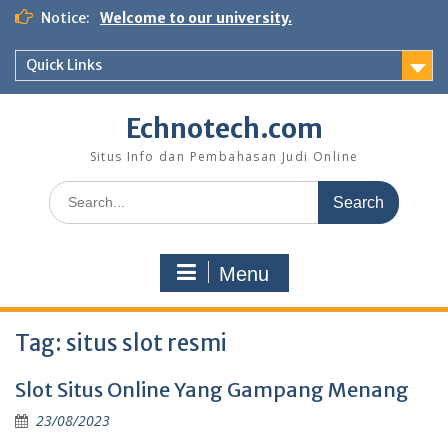
Skip
Notice:
Welcome to our university.
to
content
Quick Links
Echnotech.com
Situs Info dan Pembahasan Judi Online
Search
for:
Menu
Tag:
situs slot resmi
Slot Situs Online Yang Gampang Menang
23/08/2023