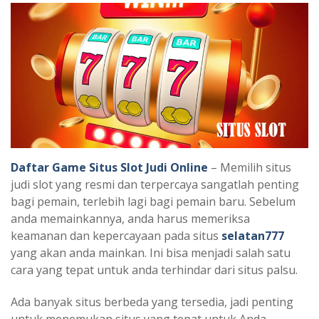
Daftar Game Situs Slot Judi Online
– Memilih situs
judi slot yang resmi dan terpercaya sangatlah penting
bagi pemain, terlebih lagi bagi pemain baru. Sebelum
anda memainkannya, anda harus memeriksa
keamanan dan kepercayaan pada situs
selatan777
yang akan anda mainkan. Ini bisa menjadi salah satu
cara yang tepat untuk anda terhindar dari situs palsu.
Ada banyak situs berbeda yang tersedia, jadi penting
untuk menemukan situs yang tepat untuk Anda.