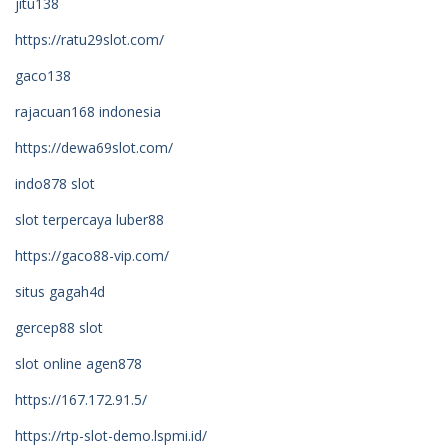
jitu138
https://ratu29slot.com/
gaco138
rajacuan168 indonesia
https://dewa69slot.com/
indo878 slot
slot terpercaya luber88
https://gaco88-vip.com/
situs gagah4d
gercep88 slot
slot online agen878
https://167.172.91.5/
https://rtp-slot-demo.lspmi.id/