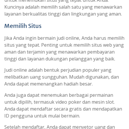
Kuncinya adalah memilih salah satu yang menawarkan
layanan berkualitas tinggi dan lingkungan yang aman.
Memilih Situs
Jika Anda ingin bermain judi online, Anda harus memilih
situs yang tepat. Penting untuk memilih situs web yang
aman dan terjamin yang menawarkan pembayaran
tinggi dan layanan dukungan pelanggan yang baik.
Judi online adalah bentuk perjudian populer yang
melibatkan uang sungguhan. Mudah digunakan, dan
Anda dapat memenangkan hadiah besar.
Anda juga dapat menemukan berbagai permainan
untuk dipilih, termasuk video poker dan mesin slot.
Anda dapat mendaftar secara gratis dan mendapatkan
ID pengguna untuk mulai bermain.
Setelah mendaftar, Anda dapat menyetor uang dan