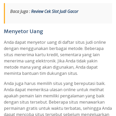
Baca Juga :
Review Cek Slot Judi Gacor
Menyetor Uang
Anda dapat menyetor uang di daftar situs judi online
dengan menggunakan berbagai metode. Beberapa
situs menerima kartu kredit, sementara yang lain
menerima uang elektronik. Jika Anda tidak yakin
metode mana yang akan digunakan, Anda dapat
meminta bantuan tim dukungan situs.
Anda juga harus memilih situs yang bereputasi baik.
Anda dapat memeriksa ulasan online untuk melihat
apakah pemain lain memiliki pengalaman yang baik
dengan situs tersebut. Beberapa situs menawarkan
permainan gratis untuk waktu terbatas, sehingga Anda
dapat mencoba situs tersebut sebelum mengeluarkan