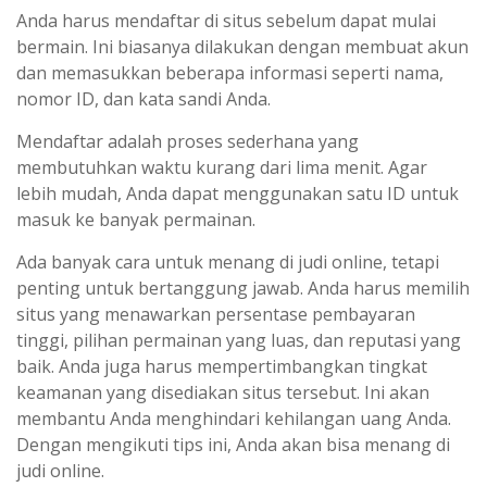
Anda harus mendaftar di situs sebelum dapat mulai
bermain. Ini biasanya dilakukan dengan membuat akun
dan memasukkan beberapa informasi seperti nama,
nomor ID, dan kata sandi Anda.
Mendaftar adalah proses sederhana yang
membutuhkan waktu kurang dari lima menit. Agar
lebih mudah, Anda dapat menggunakan satu ID untuk
masuk ke banyak permainan.
Ada banyak cara untuk menang di judi online, tetapi
penting untuk bertanggung jawab. Anda harus memilih
situs yang menawarkan persentase pembayaran
tinggi, pilihan permainan yang luas, dan reputasi yang
baik. Anda juga harus mempertimbangkan tingkat
keamanan yang disediakan situs tersebut. Ini akan
membantu Anda menghindari kehilangan uang Anda.
Dengan mengikuti tips ini, Anda akan bisa menang di
judi online.