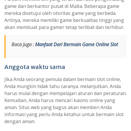
game dan berkantor pusat di Malta. Beberapa game
mereka disetujui oleh otoritas game yang berbeda.
Artinya, mereka memiliki game berkualitas tinggi yang
akan membuat para gamer tetap terlibat dan terhibur.
Baca Juga :
Manfaat Dari Bermain Game Online Slot
Anggota waktu sama
Jika Anda seorang pemula dalam bermain slot online,
Anda mungkin tidak tahu caranya. melanjutkan. Anda
harus mulai dengan mempelajari aturan dan peraturan.
Kemudian, Anda harus mencari kasino online yang
aman. Situs web yang bagus akan memberi Anda
informasi yang perlu Anda ketahui untuk bermain slot
dengan aman.