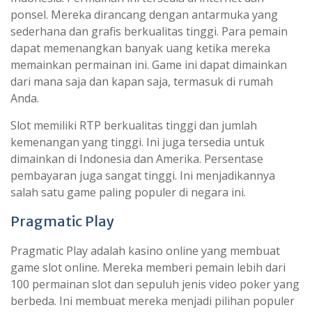
ponsel. Mereka dirancang dengan antarmuka yang
sederhana dan grafis berkualitas tinggi. Para pemain
dapat memenangkan banyak uang ketika mereka
memainkan permainan ini. Game ini dapat dimainkan
dari mana saja dan kapan saja, termasuk di rumah
Anda.
Slot memiliki RTP berkualitas tinggi dan jumlah
kemenangan yang tinggi. Ini juga tersedia untuk
dimainkan di Indonesia dan Amerika. Persentase
pembayaran juga sangat tinggi. Ini menjadikannya
salah satu game paling populer di negara ini.
Pragmatic Play
Pragmatic Play adalah kasino online yang membuat
game slot online. Mereka memberi pemain lebih dari
100 permainan slot dan sepuluh jenis video poker yang
berbeda. Ini membuat mereka menjadi pilihan populer