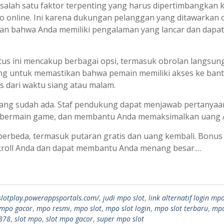
salah satu faktor terpenting yang harus dipertimbangkan k
o online. Ini karena dukungan pelanggan yang ditawarkan 
ikan bahwa Anda memiliki pengalaman yang lancar dan dapat
us ini mencakup berbagai opsi, termasuk obrolan langsung
cang untuk memastikan bahwa pemain memiliki akses ke ban
 dari waktu siang atau malam.
 yang sudah ada. Staf pendukung dapat menjawab pertanyaa
ra bermain game, dan membantu Anda memaksimalkan uang 
berbeda, termasuk putaran gratis dan uang kembali. Bonus 
kroll Anda dan dapat membantu Anda menang besar.…
slotplay.powerappsportals.com/
,
judi mpo slot
,
link alternatif login mp
mpo gacor
,
mpo resmi
,
mpo slot
,
mpo slot login
,
mpo slot terbaru
,
mp
878
,
slot mpo
,
slot mpo gacor
,
super mpo slot