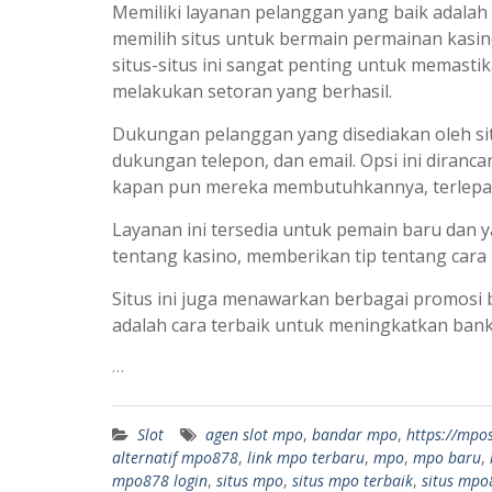
Memiliki layanan pelanggan yang baik adalah 
memilih situs untuk bermain permainan kasin
situs-situs ini sangat penting untuk memast
melakukan setoran yang berhasil.
Dukungan pelanggan yang disediakan oleh sit
dukungan telepon, dan email. Opsi ini diran
kapan pun mereka membutuhkannya, terlepas
Layanan ini tersedia untuk pemain baru dan
tentang kasino, memberikan tip tentang ca
Situs ini juga menawarkan berbagai promosi 
adalah cara terbaik untuk meningkatkan ban
…
Slot
agen slot mpo
,
bandar mpo
,
https://mpo
alternatif mpo878
,
link mpo terbaru
,
mpo
,
mpo baru
,
mpo878 login
,
situs mpo
,
situs mpo terbaik
,
situs mpo