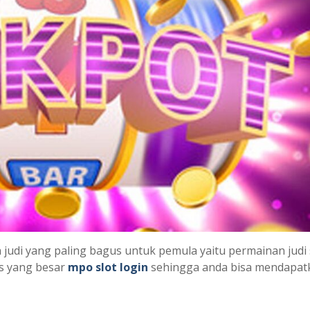
judi yang paling bagus untuk pemula yaitu permainan judi 
us yang besar
mpo slot login
sehingga anda bisa mendapat