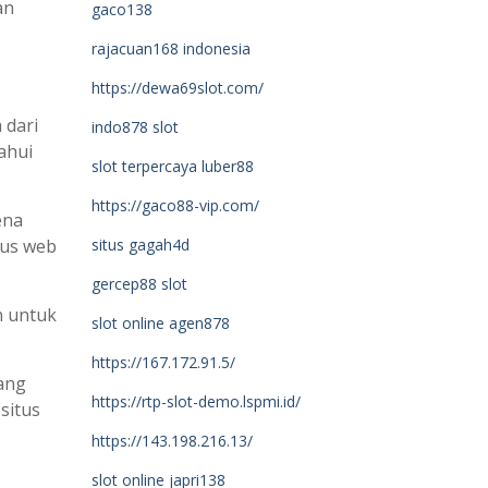
an
gaco138
rajacuan168 indonesia
https://dewa69slot.com/
 dari
indo878 slot
ahui
slot terpercaya luber88
https://gaco88-vip.com/
ena
tus web
situs gagah4d
gercep88 slot
n untuk
slot online agen878
https://167.172.91.5/
yang
https://rtp-slot-demo.lspmi.id/
situs
https://143.198.216.13/
slot online japri138