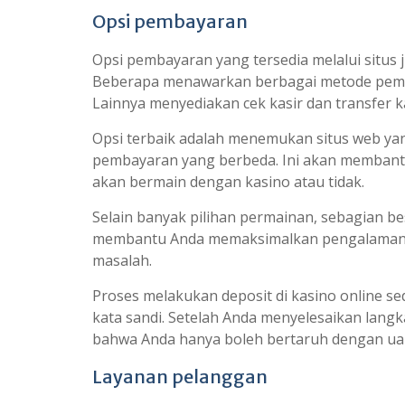
Opsi pembayaran
Opsi pembayaran yang tersedia melalui situs j
Beberapa menawarkan berbagai metode pemba
Lainnya menyediakan cek kasir dan transfer 
Opsi terbaik adalah menemukan situs web y
pembayaran yang berbeda. Ini akan membant
akan bermain dengan kasino atau tidak.
Selain banyak pilihan permainan, sebagian be
membantu Anda memaksimalkan pengalaman And
masalah.
Proses melakukan deposit di kasino online 
kata sandi. Setelah Anda menyelesaikan langk
bahwa Anda hanya boleh bertaruh dengan u
Layanan pelanggan