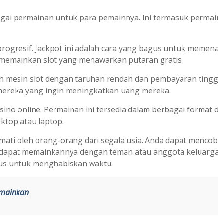
agai permainan untuk para pemainnya. Ini termasuk perma
rogresif. Jackpot ini adalah cara yang bagus untuk meme
 memainkan slot yang menawarkan putaran gratis.
an mesin slot dengan taruhan rendah dan pembayaran tinggi
mereka yang ingin meningkatkan uang mereka.
ino online. Permainan ini tersedia dalam berbagai format 
top atau laptop.
mati oleh orang-orang dari segala usia. Anda dapat menco
dapat memainkannya dengan teman atau anggota keluarga
gus untuk menghabiskan waktu.
imainkan