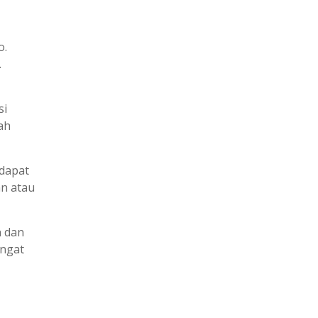
o.
.
si
ah
 dapat
n atau
n dan
ingat