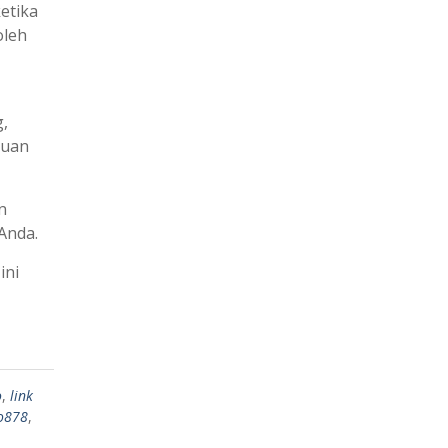
etika
oleh
,
tuan
n
Anda.
ini
o
,
link
o878
,