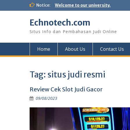
Skip
Notice:
Welcome to our university.
to
content
Echnotech.com
Situs Info dan Pembahasan Judi Online
Home
About Us
Contact Us
Tag:
situs judi resmi
Review Cek Slot Judi Gacor
09/08/2023