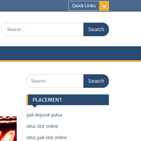
Quick Links
Search
for:
Search
for:
PLACEMENT
judi deposit pulsa
situs slot online
situs judi slot online