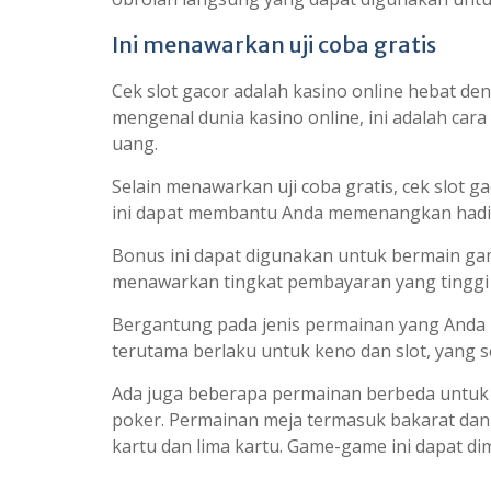
Ini menawarkan uji coba gratis
Cek slot gacor adalah kasino online hebat de
mengenal dunia kasino online, ini adalah ca
uang.
Selain menawarkan uji coba gratis, cek slot
ini dapat membantu Anda memenangkan hadi
Bonus ini dapat digunakan untuk bermain gam
menawarkan tingkat pembayaran yang tinggi
Bergantung pada jenis permainan yang Anda 
terutama berlaku untuk keno dan slot, yang s
Ada juga beberapa permainan berbeda untuk di
poker. Permainan meja termasuk bakarat dan b
kartu dan lima kartu. Game-game ini dapat 
…