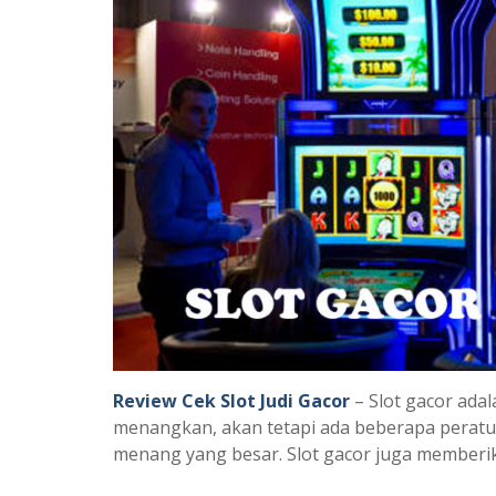
Review Cek Slot Judi Gacor
– Slot gacor ada
menangkan, akan tetapi ada beberapa peratur
menang yang besar. Slot gacor juga memberi