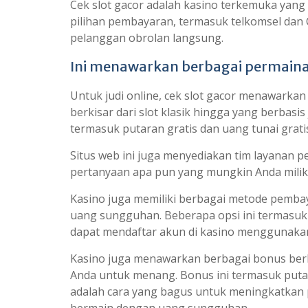
Cek slot gacor adalah kasino terkemuka yan
pilihan pembayaran, termasuk telkomsel dan Ci
pelanggan obrolan langsung.
Ini menawarkan berbagai permain
Untuk judi online, cek slot gacor menawarkan
berkisar dari slot klasik hingga yang berbas
termasuk putaran gratis dan uang tunai grati
Situs web ini juga menyediakan tim layanan 
pertanyaan apa pun yang mungkin Anda mili
Kasino juga memiliki berbagai metode pemb
uang sungguhan. Beberapa opsi ini termasuk k
dapat mendaftar akun di kasino menggunakan
Kasino juga menawarkan berbagai bonus ber
Anda untuk menang. Bonus ini termasuk puta
adalah cara yang bagus untuk meningkatkan 
bermain dengan uang sungguhan.