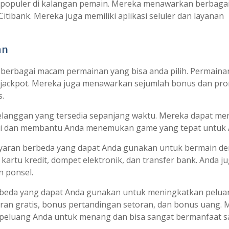
g populer di kalangan pemain. Mereka menawarkan berbaga
tibank. Mereka juga memiliki aplikasi seluler dan layanan
an
 berbagai macam permainan yang bisa anda pilih. Permainan
is jackpot. Mereka juga menawarkan sejumlah bonus dan pro
s.
pelanggan yang tersedia sepanjang waktu. Mereka dapat m
ki dan membantu Anda menemukan game yang tepat untuk 
ayaran berbeda yang dapat Anda gunakan untuk bermain d
artu kredit, dompet elektronik, dan transfer bank. Anda j
 ponsel.
beda yang dapat Anda gunakan untuk meningkatkan pelua
ran gratis, bonus pertandingan setoran, dan bonus uang. 
peluang Anda untuk menang dan bisa sangat bermanfaat s