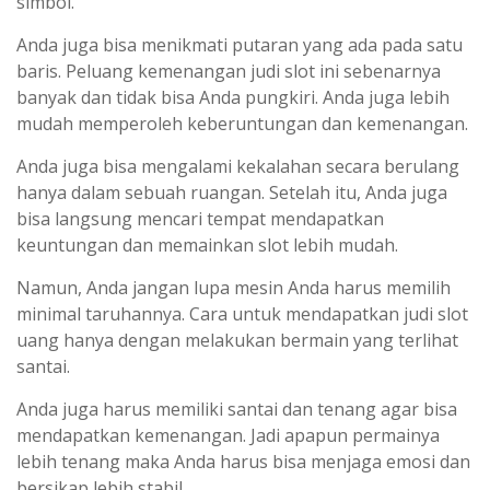
simbol.
Anda juga bisa menikmati putaran yang ada pada satu
baris. Peluang kemenangan judi slot ini sebenarnya
banyak dan tidak bisa Anda pungkiri. Anda juga lebih
mudah memperoleh keberuntungan dan kemenangan.
Anda juga bisa mengalami kekalahan secara berulang
hanya dalam sebuah ruangan. Setelah itu, Anda juga
bisa langsung mencari tempat mendapatkan
keuntungan dan memainkan slot lebih mudah.
Namun, Anda jangan lupa mesin Anda harus memilih
minimal taruhannya. Cara untuk mendapatkan judi slot
uang hanya dengan melakukan bermain yang terlihat
santai.
Anda juga harus memiliki santai dan tenang agar bisa
mendapatkan kemenangan. Jadi apapun permainya
lebih tenang maka Anda harus bisa menjaga emosi dan
bersikap lebih stabil.