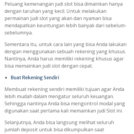
Peluang kemenangan judi slot bisa dimainkan hanya
dengan taruhan yang kecil. Untuk melakukan
permainan judi slot yang akan dan nyaman bisa
mendapatkan keuntungan lebih banyak dari sebelum-
sebelumnya.
Sementara itu, untuk cara lain yang bisa Anda lakukan
dengan menggunakan sebuah rekening yang khusus.
Nantinya, Anda harus memiliki rekening khusus agar
bisa memainkan judi slot dengan cepat.
Buat Rekening Sendiri
Membuat rekening sendiri memiliki tujuan agar Anda
lebih mudah dalam mengatur seluruh keuangan.
Sehingga nantinya Anda bisa mengontrol modal yang
digunakan saat pertama kali memainkan judi Slot ini.
Selanjutnya, Anda bisa langsung melihat seluruh
jumlah deposit untuk bisa dikumpulkan saat