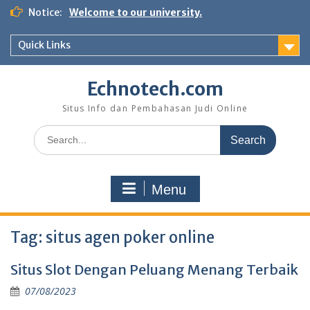
Skip
Notice:
Welcome to our university.
to
content
Quick Links
Echnotech.com
Situs Info dan Pembahasan Judi Online
Search
for:
Menu
Tag:
situs agen poker online
Situs Slot Dengan Peluang Menang Terbaik
07/08/2023