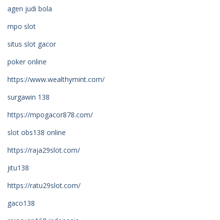
agen judi bola
mpo slot
situs slot gacor
poker online
https://www.wealthymint.com/
surgawin 138
https://mpogacor878.com/
slot obs138 online
https://raja29slot.com/
jitu138
https://ratu29slot.com/
gaco138