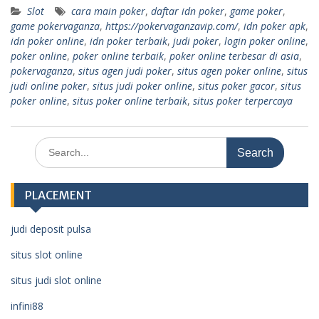
Slot
cara main poker
,
daftar idn poker
,
game poker
,
game pokervaganza
,
https://pokervaganzavip.com/
,
idn poker apk
,
idn poker online
,
idn poker terbaik
,
judi poker
,
login poker online
,
poker online
,
poker online terbaik
,
poker online terbesar di asia
,
pokervaganza
,
situs agen judi poker
,
situs agen poker online
,
situs
judi online poker
,
situs judi poker online
,
situs poker gacor
,
situs
poker online
,
situs poker online terbaik
,
situs poker terpercaya
Search
for:
PLACEMENT
judi deposit pulsa
situs slot online
situs judi slot online
infini88