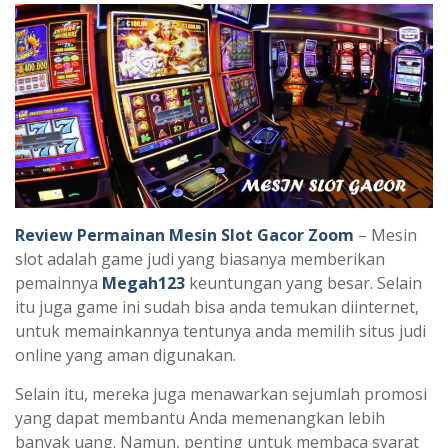
Review Permainan Mesin Slot Gacor Zoom
– Mesin
slot adalah game judi yang biasanya memberikan
pemainnya
Megah123
keuntungan yang besar. Selain
itu juga game ini sudah bisa anda temukan diinternet,
untuk memainkannya tentunya anda memilih situs judi
online yang aman digunakan.
Selain itu, mereka juga menawarkan sejumlah promosi
yang dapat membantu Anda memenangkan lebih
banyak uang. Namun, penting untuk membaca syarat