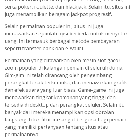
serta poker, roulette, dan blackjack. Selain itu, situs ini
juga menampilkan beragam jackpot progresif.
Selain permainan populer ini, situs ini juga
menawarkan sejumlah opsi berbeda untuk menyetor
uang. Ini termasuk berbagai metode pembayaran,
seperti transfer bank dan e-wallet.
Permainan yang ditawarkan oleh mesin slot gacor
zoom populer di kalangan pemain di seluruh dunia.
Gim-gim ini telah dirancang oleh pengembang
perangkat lunak terkemuka, dan menawarkan grafik
dan efek suara yang luar biasa. Game-game ini juga
menawarkan tingkat keamanan yang tinggi dan
tersedia di desktop dan perangkat seluler. Selain itu,
banyak dari mereka menampilkan opsi obrolan
langsung. Fitur-fitur ini sangat berguna bagi pemain
yang memiliki pertanyaan tentang situs atau
permainannya.