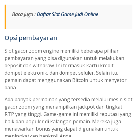
Baca Juga :
Daftar Slot Game Judi Online
Opsi pembayaran
Slot gacor zoom engine memiliki beberapa pilihan
pembayaran yang bisa digunakan untuk melakukan
deposit dan withdraw. Ini termasuk kartu kredit,
dompet elektronik, dan dompet seluler. Selain itu,
pemain dapat menggunakan Bitcoin untuk menyetor
dana.
Ada banyak permainan yang tersedia melalui mesin slot
gacor zoom yang menampilkan jackpot dan tingkat
RTP yang tinggi. Game-game ini memiliki reputasi yang
baik dan populer di kalangan pemain. Mereka juga
menawarkan bonus yang dapat digunakan untuk
meningkatkan bankroll Anda.