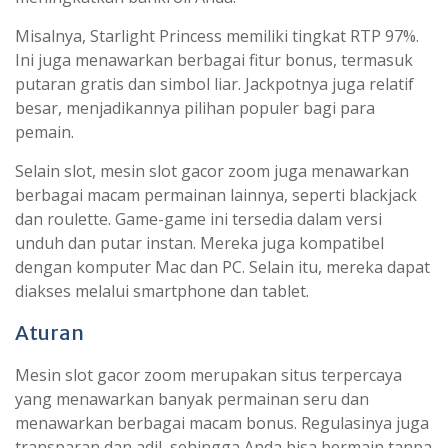
Misalnya, Starlight Princess memiliki tingkat RTP 97%.
Ini juga menawarkan berbagai fitur bonus, termasuk
putaran gratis dan simbol liar. Jackpotnya juga relatif
besar, menjadikannya pilihan populer bagi para
pemain.
Selain slot, mesin slot gacor zoom juga menawarkan
berbagai macam permainan lainnya, seperti blackjack
dan roulette. Game-game ini tersedia dalam versi
unduh dan putar instan. Mereka juga kompatibel
dengan komputer Mac dan PC. Selain itu, mereka dapat
diakses melalui smartphone dan tablet.
Aturan
Mesin slot gacor zoom merupakan situs terpercaya
yang menawarkan banyak permainan seru dan
menawarkan berbagai macam bonus. Regulasinya juga
transparan dan adil, sehingga Anda bisa bermain tanpa