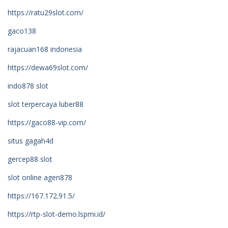
https://ratu29slot.com/
gaco138
rajacuan168 indonesia
https://dewa69slot.com/
indo878 slot
slot terpercaya luber88
https://gaco88-vip.com/
situs gagah4d
gercep88 slot
slot online agen878
https://167.172.91.5/
https://rtp-slot-demo.lspmi.id/