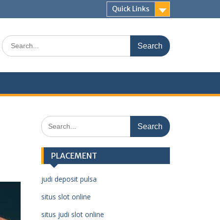
Quick Links
Search
for:
Search
for:
PLACEMENT
judi deposit pulsa
situs slot online
situs judi slot online