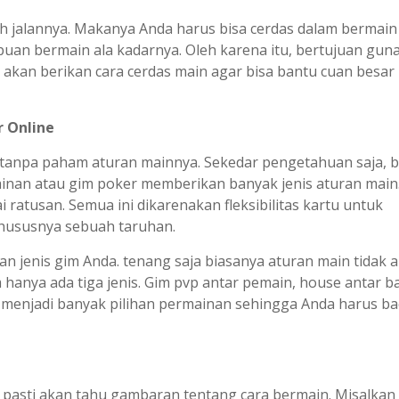
h jalannya. Makanya Anda harus bisa cerdas dalam bermain
an bermain ala kadarnya. Oleh karena itu, bertujuan gun
kan berikan cara cerdas main agar bisa bantu cuan besar 
r Online
tanpa paham aturan mainnya. Sekedar pengetahuan saja, b
nan atau gim poker memberikan banyak jenis aturan main
atusan. Semua ini dikarenakan fleksibilitas kartu untuk
hususnya sebuah taruhan.
n jenis gim Anda. tenang saja biasanya aturan main tidak 
anya ada tiga jenis. Gim pvp antar pemain, house antar b
 menjadi banyak pilihan permainan sehingga Anda harus ba
asti akan tahu gambaran tentang cara bermain. Misalkan