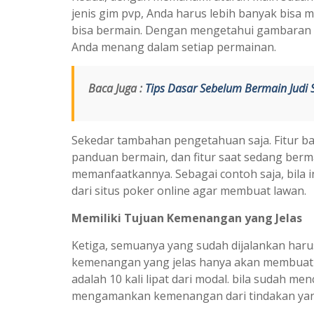
jenis gim pvp, Anda harus lebih banyak bisa 
bisa bermain. Dengan mengetahui gambaran 
Anda menang dalam setiap permainan.
Baca Juga :
Tips Dasar Sebelum Bermain Judi S
Sekedar tambahan pengetahuan saja. Fitur ba
panduan bermain, dan fitur saat sedang berm
memanfaatkannya. Sebagai contoh saja, bila i
dari situs poker online agar membuat lawan.
Memiliki Tujuan Kemenangan yang Jelas
Ketiga, semuanya yang sudah dijalankan haru
kemenangan yang jelas hanya akan membuat 
adalah 10 kali lipat dari modal. bila sudah m
mengamankan kemenangan dari tindakan yan