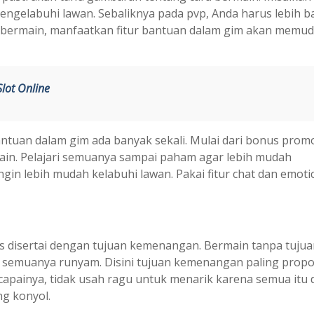
mengelabuhi lawan. Sebaliknya pada pvp, Anda harus lebih 
bermain, manfaatkan fitur bantuan dalam gim akan memu
lot Online
ntuan dalam gim ada banyak sekali. Mulai dari bonus prom
ain. Pelajari semuanya sampai paham agar lebih mudah
ngin lebih mudah kelabuhi lawan. Pakai fitur chat dan emoti
s disertai dengan tujuan kemenangan. Bermain tanpa tujua
semuanya runyam. Disini tujuan kemenangan paling propo
encapainya, tidak usah ragu untuk menarik karena semua itu
g konyol.