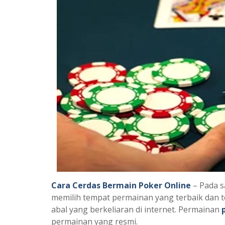
Cara Cerdas Bermain Poker Online
– Pada s
memilih tempat permainan yang terbaik dan ter
abal yang berkeliaran di internet. Permainan
permainan yang resmi.