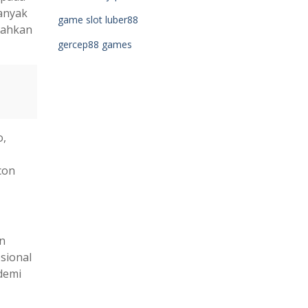
banyak
game slot luber88
dahkan
gercep88 games
o,
con
n
sional
 demi