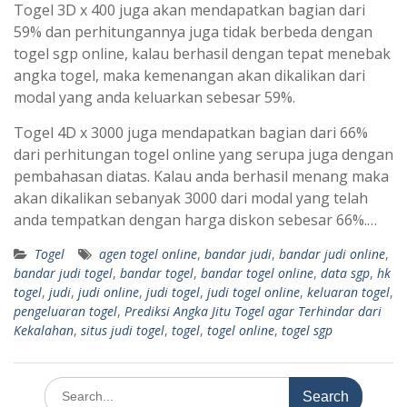
Togel 3D x 400 juga akan mendapatkan bagian dari
59% dan perhitungannya juga tidak berbeda dengan
togel sgp online, kalau berhasil dengan tepat menebak
angka togel, maka kemenangan akan dikalikan dari
modal yang anda keluarkan sebesar 59%.
Togel 4D x 3000 juga mendapatkan bagian dari 66%
dari perhitungan togel online yang serupa juga dengan
pembahasan diatas. Kalau anda berhasil menang maka
akan dikalikan sebanyak 3000 dari modal yang telah
anda tempatkan dengan harga diskon sebesar 66%.…
Togel
agen togel online
,
bandar judi
,
bandar judi online
,
bandar judi togel
,
bandar togel
,
bandar togel online
,
data sgp
,
hk
togel
,
judi
,
judi online
,
judi togel
,
judi togel online
,
keluaran togel
,
pengeluaran togel
,
Prediksi Angka Jitu Togel agar Terhindar dari
Kekalahan
,
situs judi togel
,
togel
,
togel online
,
togel sgp
Search
for: