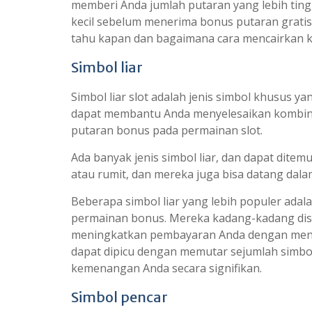
memberi Anda jumlah putaran yang lebih tin
kecil sebelum menerima bonus putaran gratis
tahu kapan dan bagaimana cara mencairkan
Simbol liar
Simbol liar slot adalah jenis simbol khusus 
dapat membantu Anda menyelesaikan kombin
putaran bonus pada permainan slot.
Ada banyak jenis simbol liar, dan dapat dite
atau rumit, dan mereka juga bisa datang dal
Beberapa simbol liar yang lebih populer ada
permainan bonus. Mereka kadang-kadang dise
meningkatkan pembayaran Anda dengan mena
dapat dipicu dengan memutar sejumlah simbo
kemenangan Anda secara signifikan.
Simbol pencar