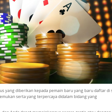
 yang diberikan kepada pemain baru yang baru daftar di s
rkemukan serta yang terpercaya didalam bidang yang