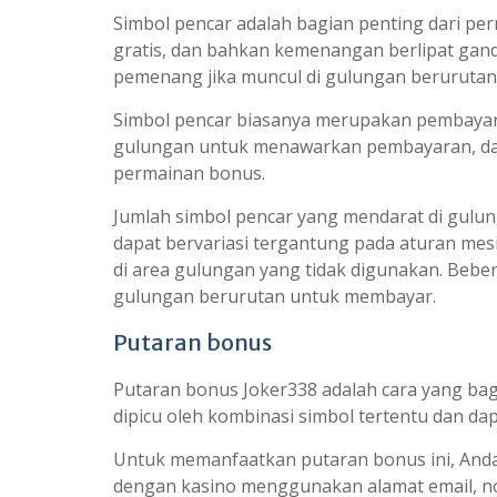
Simbol pencar adalah bagian penting dari per
gratis, dan bahkan kemenangan berlipat gan
pemenang jika muncul di gulungan berurutan
Simbol pencar biasanya merupakan pembayaran
gulungan untuk menawarkan pembayaran, dan
permainan bonus.
Jumlah simbol pencar yang mendarat di gulu
dapat bervariasi tergantung pada aturan m
di area gulungan yang tidak digunakan. Beb
gulungan berurutan untuk membayar.
Putaran bonus
Putaran bonus Joker338 adalah cara yang ba
dipicu oleh kombinasi simbol tertentu dan d
Untuk memanfaatkan putaran bonus ini, Anda
dengan kasino menggunakan alamat email, no