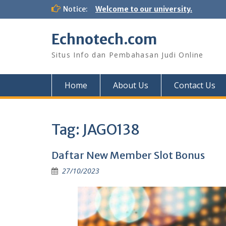
Skip
Notice:
Welcome to our university.
to
content
Echnotech.com
Situs Info dan Pembahasan Judi Online
Home
About Us
Contact Us
Tag:
JAGO138
Daftar New Member Slot Bonus
27/10/2023