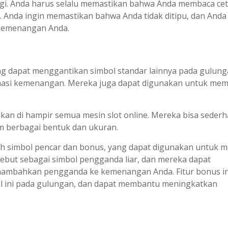
ggi. Anda harus selalu memastikan bahwa Anda membaca ce
. Anda ingin memastikan bahwa Anda tidak ditipu, dan Anda
 kemenangan Anda.
yang dapat menggantikan simbol standar lainnya pada gulung
asi kemenangan. Mereka juga dapat digunakan untuk mem
mukan di hampir semua mesin slot online. Mereka bisa seder
am berbagai bentuk dan ukuran.
lah simbol pencar dan bonus, yang dapat digunakan untuk 
but sebagai simbol pengganda liar, dan mereka dapat
mbahkan pengganda ke kemenangan Anda. Fitur bonus in
l ini pada gulungan, dan dapat membantu meningkatkan