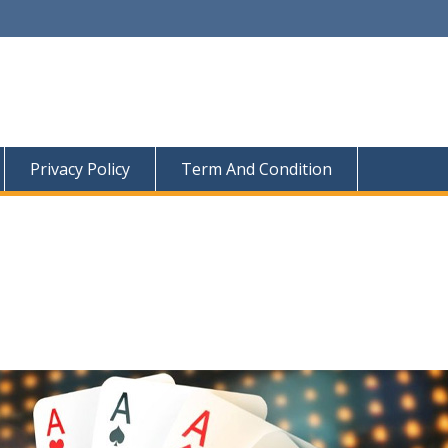
Privacy Policy
Term And Condition