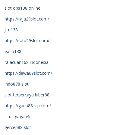
slot obs138 online
https://raja29slot.com/
jitu138
https://ratu29slot.com/
gaco138
rajacuan168 indonesia
https://dewa69slot.com/
indo878 slot
slot terpercaya luber88
https://gaco88-vip.com/
situs gagah4d
gercep88 slot