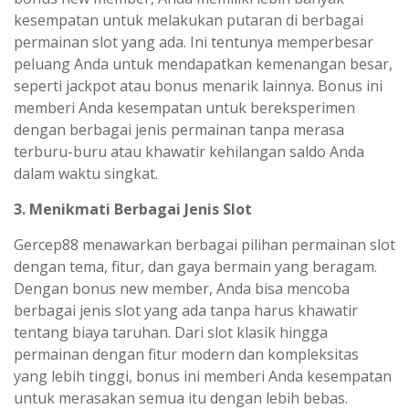
kesempatan untuk melakukan putaran di berbagai
permainan slot yang ada. Ini tentunya memperbesar
peluang Anda untuk mendapatkan kemenangan besar,
seperti jackpot atau bonus menarik lainnya. Bonus ini
memberi Anda kesempatan untuk bereksperimen
dengan berbagai jenis permainan tanpa merasa
terburu-buru atau khawatir kehilangan saldo Anda
dalam waktu singkat.
3. Menikmati Berbagai Jenis Slot
Gercep88 menawarkan berbagai pilihan permainan slot
dengan tema, fitur, dan gaya bermain yang beragam.
Dengan bonus new member, Anda bisa mencoba
berbagai jenis slot yang ada tanpa harus khawatir
tentang biaya taruhan. Dari slot klasik hingga
permainan dengan fitur modern dan kompleksitas
yang lebih tinggi, bonus ini memberi Anda kesempatan
untuk merasakan semua itu dengan lebih bebas.