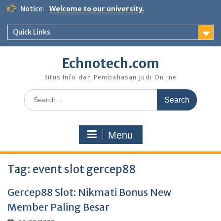
Skip
Notice:
Welcome to our university.
to
content
Quick Links
Echnotech.com
Situs Info dan Pembahasan Judi Online
Search
for:
Menu
Tag:
event slot gercep88
Gercep88 Slot: Nikmati Bonus New
Member Paling Besar