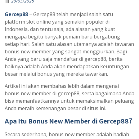
29/03/2025
Gercep88
– Gercep88 telah menjadi salah satu
platform slot online yang semakin populer di
Indonesia, dan tentu saja, ada alasan yang kuat
mengapa begitu banyak pemain baru bergabung
setiap hari. Salah satu alasan utamanya adalah tawaran
bonus new member yang sangat menggiurkan. Bagi
Anda yang baru saja mendaftar di gercep88, berita
baiknya adalah Anda akan mendapatkan keuntungan
besar melalui bonus yang mereka tawarkan.
Artikel ini akan membahas lebih dalam mengenai
bonus new member di gercep88, serta bagaimana Anda
bisa memanfaatkannya untuk memaksimalkan peluang
Anda meraih kemenangan besar di situs ini.
Apa Itu Bonus New Member di Gercep88?
Secara sederhana, bonus new member adalah hadiah