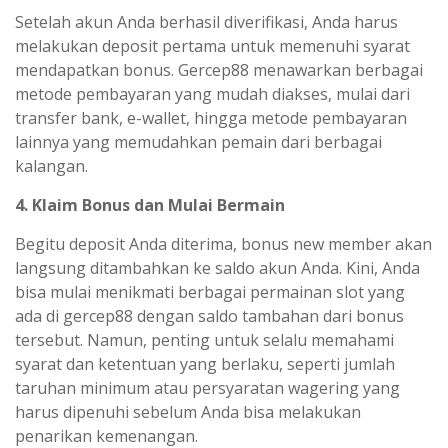
Setelah akun Anda berhasil diverifikasi, Anda harus
melakukan deposit pertama untuk memenuhi syarat
mendapatkan bonus. Gercep88 menawarkan berbagai
metode pembayaran yang mudah diakses, mulai dari
transfer bank, e-wallet, hingga metode pembayaran
lainnya yang memudahkan pemain dari berbagai
kalangan.
4. Klaim Bonus dan Mulai Bermain
Begitu deposit Anda diterima, bonus new member akan
langsung ditambahkan ke saldo akun Anda. Kini, Anda
bisa mulai menikmati berbagai permainan slot yang
ada di gercep88 dengan saldo tambahan dari bonus
tersebut. Namun, penting untuk selalu memahami
syarat dan ketentuan yang berlaku, seperti jumlah
taruhan minimum atau persyaratan wagering yang
harus dipenuhi sebelum Anda bisa melakukan
penarikan kemenangan.