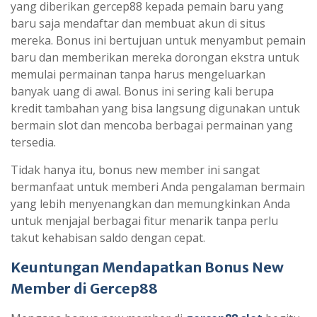
yang diberikan gercep88 kepada pemain baru yang
baru saja mendaftar dan membuat akun di situs
mereka. Bonus ini bertujuan untuk menyambut pemain
baru dan memberikan mereka dorongan ekstra untuk
memulai permainan tanpa harus mengeluarkan
banyak uang di awal. Bonus ini sering kali berupa
kredit tambahan yang bisa langsung digunakan untuk
bermain slot dan mencoba berbagai permainan yang
tersedia.
Tidak hanya itu, bonus new member ini sangat
bermanfaat untuk memberi Anda pengalaman bermain
yang lebih menyenangkan dan memungkinkan Anda
untuk menjajal berbagai fitur menarik tanpa perlu
takut kehabisan saldo dengan cepat.
Keuntungan Mendapatkan Bonus New
Member di Gercep88