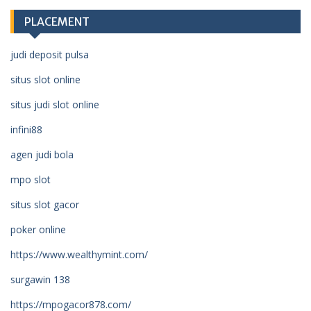
PLACEMENT
judi deposit pulsa
situs slot online
situs judi slot online
infini88
agen judi bola
mpo slot
situs slot gacor
poker online
https://www.wealthymint.com/
surgawin 138
https://mpogacor878.com/