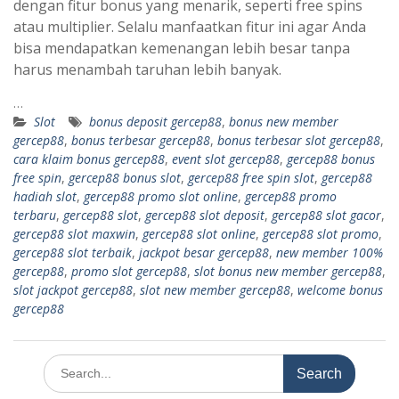
dengan fitur bonus yang menarik, seperti free spins
atau multiplier. Selalu manfaatkan fitur ini agar Anda
bisa mendapatkan kemenangan lebih besar tanpa
harus menambah taruhan lebih banyak.
…
Slot
bonus deposit gercep88
,
bonus new member
gercep88
,
bonus terbesar gercep88
,
bonus terbesar slot gercep88
,
cara klaim bonus gercep88
,
event slot gercep88
,
gercep88 bonus
free spin
,
gercep88 bonus slot
,
gercep88 free spin slot
,
gercep88
hadiah slot
,
gercep88 promo slot online
,
gercep88 promo
terbaru
,
gercep88 slot
,
gercep88 slot deposit
,
gercep88 slot gacor
,
gercep88 slot maxwin
,
gercep88 slot online
,
gercep88 slot promo
,
gercep88 slot terbaik
,
jackpot besar gercep88
,
new member 100%
gercep88
,
promo slot gercep88
,
slot bonus new member gercep88
,
slot jackpot gercep88
,
slot new member gercep88
,
welcome bonus
gercep88
Search
for: