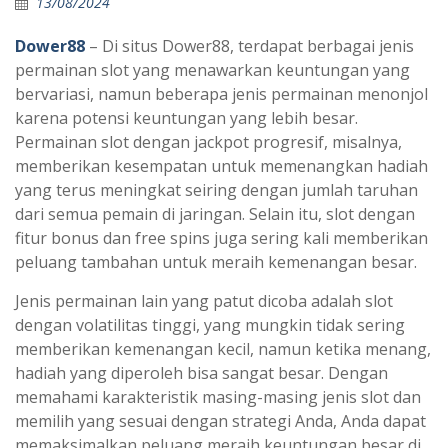
13/08/2024
Dower88
– Di situs Dower88, terdapat berbagai jenis
permainan slot yang menawarkan keuntungan yang
bervariasi, namun beberapa jenis permainan menonjol
karena potensi keuntungan yang lebih besar.
Permainan slot dengan jackpot progresif, misalnya,
memberikan kesempatan untuk memenangkan hadiah
yang terus meningkat seiring dengan jumlah taruhan
dari semua pemain di jaringan. Selain itu, slot dengan
fitur bonus dan free spins juga sering kali memberikan
peluang tambahan untuk meraih kemenangan besar.
Jenis permainan lain yang patut dicoba adalah slot
dengan volatilitas tinggi, yang mungkin tidak sering
memberikan kemenangan kecil, namun ketika menang,
hadiah yang diperoleh bisa sangat besar. Dengan
memahami karakteristik masing-masing jenis slot dan
memilih yang sesuai dengan strategi Anda, Anda dapat
memaksimalkan peluang meraih keuntungan besar di