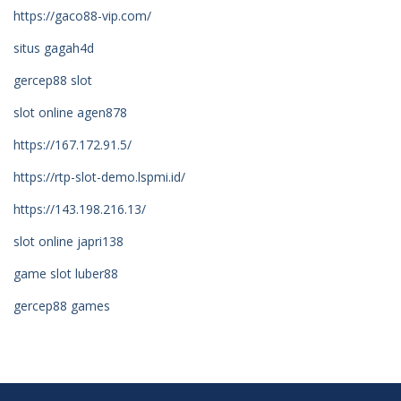
https://gaco88-vip.com/
situs gagah4d
gercep88 slot
slot online agen878
https://167.172.91.5/
https://rtp-slot-demo.lspmi.id/
https://143.198.216.13/
slot online japri138
game slot luber88
gercep88 games