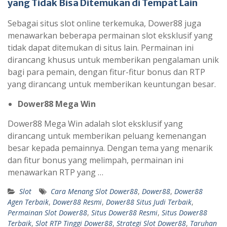
yang Tidak Bisa Ditemukan di Tempat Lain
Sebagai situs slot online terkemuka, Dower88 juga
menawarkan beberapa permainan slot eksklusif yang
tidak dapat ditemukan di situs lain. Permainan ini
dirancang khusus untuk memberikan pengalaman unik
bagi para pemain, dengan fitur-fitur bonus dan RTP
yang dirancang untuk memberikan keuntungan besar.
Dower88 Mega Win
Dower88 Mega Win adalah slot eksklusif yang
dirancang untuk memberikan peluang kemenangan
besar kepada pemainnya. Dengan tema yang menarik
dan fitur bonus yang melimpah, permainan ini
menawarkan RTP yang …
Slot
Cara Menang Slot Dower88
,
Dower88
,
Dower88
Agen Terbaik
,
Dower88 Resmi
,
Dower88 Situs Judi Terbaik
,
Permainan Slot Dower88
,
Situs Dower88 Resmi
,
Situs Dower88
Terbaik
,
Slot RTP Tinggi Dower88
,
Strategi Slot Dower88
,
Taruhan