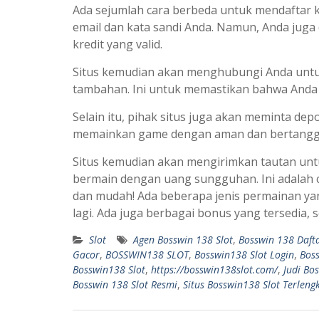
Ada sejumlah cara berbeda untuk mendaftar 
email dan kata sandi Anda. Namun, Anda jug
kredit yang valid.
Situs kemudian akan menghubungi Anda untuk
tambahan. Ini untuk memastikan bahwa Anda 
Selain itu, pihak situs juga akan meminta de
memainkan game dengan aman dan bertangg
Situs kemudian akan mengirimkan tautan un
bermain dengan uang sungguhan. Ini adalah
dan mudah! Ada beberapa jenis permainan yang 
lagi. Ada juga berbagai bonus yang tersedia, s
Slot
Agen Bosswin 138 Slot
,
Bosswin 138 Daft
Gacor
,
BOSSWIN138 SLOT
,
Bosswin138 Slot Login
,
Boss
Bosswin138 Slot
,
https://bosswin138slot.com/
,
Judi Bo
Bosswin 138 Slot Resmi
,
Situs Bosswin138 Slot Terleng