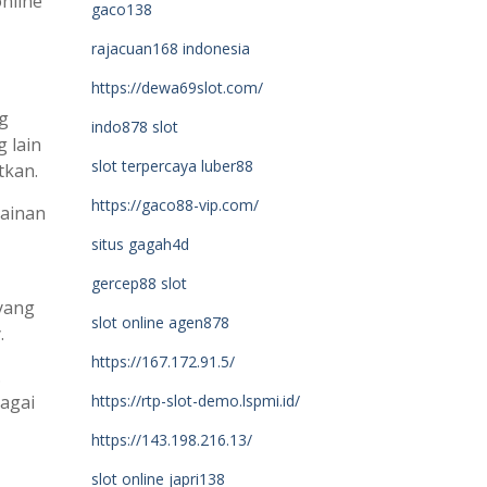
nline
gaco138
rajacuan168 indonesia
https://dewa69slot.com/
g
indo878 slot
 lain
slot terpercaya luber88
tkan.
https://gaco88-vip.com/
mainan
situs gagah4d
gercep88 slot
yang
slot online agen878
.
https://167.172.91.5/
.
agai
https://rtp-slot-demo.lspmi.id/
https://143.198.216.13/
slot online japri138