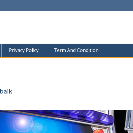
Privacy Policy
Term And Condition
rbaik