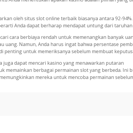
n oleh situs slot online terbaik biasanya antara 92-94%. 
berarti Anda dapat berharap mendapat untung dari taruhan
ncari cara berbiaya rendah untuk memenangkan banyak ua
tau uang. Namun, Anda harus ingat bahwa persentase pem
 jadi penting untuk memeriksanya sebelum membuat keputus
a juga dapat mencari kasino yang menawarkan putaran
ntuk memainkan berbagai permainan slot yang berbeda. Ini b
a memungkinkan mereka untuk mencoba permainan sebelu