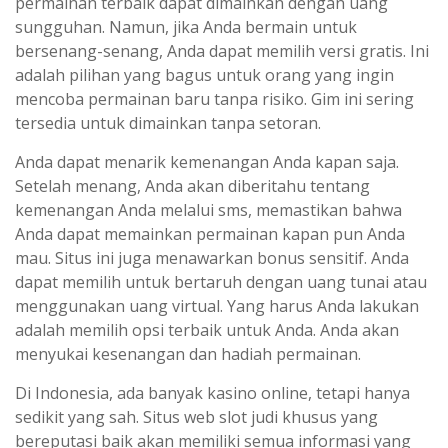
permainan terbaik dapat dimainkan dengan uang
sungguhan. Namun, jika Anda bermain untuk
bersenang-senang, Anda dapat memilih versi gratis. Ini
adalah pilihan yang bagus untuk orang yang ingin
mencoba permainan baru tanpa risiko. Gim ini sering
tersedia untuk dimainkan tanpa setoran.
Anda dapat menarik kemenangan Anda kapan saja.
Setelah menang, Anda akan diberitahu tentang
kemenangan Anda melalui sms, memastikan bahwa
Anda dapat memainkan permainan kapan pun Anda
mau. Situs ini juga menawarkan bonus sensitif. Anda
dapat memilih untuk bertaruh dengan uang tunai atau
menggunakan uang virtual. Yang harus Anda lakukan
adalah memilih opsi terbaik untuk Anda. Anda akan
menyukai kesenangan dan hadiah permainan.
Di Indonesia, ada banyak kasino online, tetapi hanya
sedikit yang sah. Situs web slot judi khusus yang
bereputasi baik akan memiliki semua informasi yang