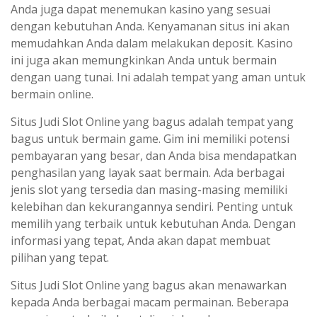
Anda juga dapat menemukan kasino yang sesuai
dengan kebutuhan Anda. Kenyamanan situs ini akan
memudahkan Anda dalam melakukan deposit. Kasino
ini juga akan memungkinkan Anda untuk bermain
dengan uang tunai. Ini adalah tempat yang aman untuk
bermain online.
Situs Judi Slot Online yang bagus adalah tempat yang
bagus untuk bermain game. Gim ini memiliki potensi
pembayaran yang besar, dan Anda bisa mendapatkan
penghasilan yang layak saat bermain. Ada berbagai
jenis slot yang tersedia dan masing-masing memiliki
kelebihan dan kekurangannya sendiri. Penting untuk
memilih yang terbaik untuk kebutuhan Anda. Dengan
informasi yang tepat, Anda akan dapat membuat
pilihan yang tepat.
Situs Judi Slot Online yang bagus akan menawarkan
kepada Anda berbagai macam permainan. Beberapa