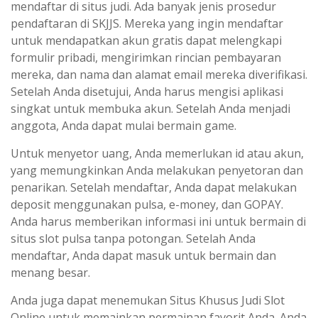
mendaftar di situs judi. Ada banyak jenis prosedur
pendaftaran di SKJJS. Mereka yang ingin mendaftar
untuk mendapatkan akun gratis dapat melengkapi
formulir pribadi, mengirimkan rincian pembayaran
mereka, dan nama dan alamat email mereka diverifikasi.
Setelah Anda disetujui, Anda harus mengisi aplikasi
singkat untuk membuka akun. Setelah Anda menjadi
anggota, Anda dapat mulai bermain game.
Untuk menyetor uang, Anda memerlukan id atau akun,
yang memungkinkan Anda melakukan penyetoran dan
penarikan. Setelah mendaftar, Anda dapat melakukan
deposit menggunakan pulsa, e-money, dan GOPAY.
Anda harus memberikan informasi ini untuk bermain di
situs slot pulsa tanpa potongan. Setelah Anda
mendaftar, Anda dapat masuk untuk bermain dan
menang besar.
Anda juga dapat menemukan Situs Khusus Judi Slot
Online untuk memainkan permainan favorit Anda. Anda