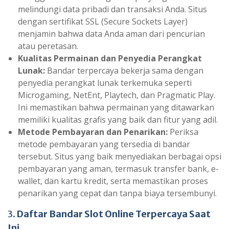
melindungi data pribadi dan transaksi Anda. Situs
dengan sertifikat SSL (Secure Sockets Layer)
menjamin bahwa data Anda aman dari pencurian
atau peretasan.
Kualitas Permainan dan Penyedia Perangkat
Lunak:
Bandar terpercaya bekerja sama dengan
penyedia perangkat lunak terkemuka seperti
Microgaming, NetEnt, Playtech, dan Pragmatic Play.
Ini memastikan bahwa permainan yang ditawarkan
memiliki kualitas grafis yang baik dan fitur yang adil.
Metode Pembayaran dan Penarikan:
Periksa
metode pembayaran yang tersedia di bandar
tersebut. Situs yang baik menyediakan berbagai opsi
pembayaran yang aman, termasuk transfer bank, e-
wallet, dan kartu kredit, serta memastikan proses
penarikan yang cepat dan tanpa biaya tersembunyi.
3.
Daftar Bandar Slot Online Terpercaya Saat
Ini