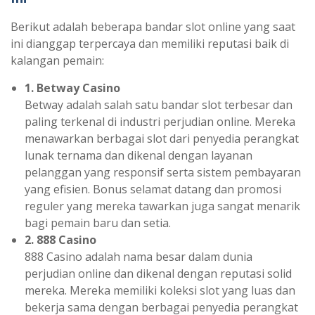
Berikut adalah beberapa bandar slot online yang saat
ini dianggap terpercaya dan memiliki reputasi baik di
kalangan pemain:
1. Betway Casino
Betway adalah salah satu bandar slot terbesar dan
paling terkenal di industri perjudian online. Mereka
menawarkan berbagai slot dari penyedia perangkat
lunak ternama dan dikenal dengan layanan
pelanggan yang responsif serta sistem pembayaran
yang efisien. Bonus selamat datang dan promosi
reguler yang mereka tawarkan juga sangat menarik
bagi pemain baru dan setia.
2. 888 Casino
888 Casino adalah nama besar dalam dunia
perjudian online dan dikenal dengan reputasi solid
mereka. Mereka memiliki koleksi slot yang luas dan
bekerja sama dengan berbagai penyedia perangkat