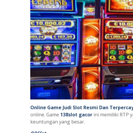
Online Game Judi Slot Resmi Dan Terperca
online. Game
138slot gacor
ini memiliki RTP 
keuntungan yang besar.