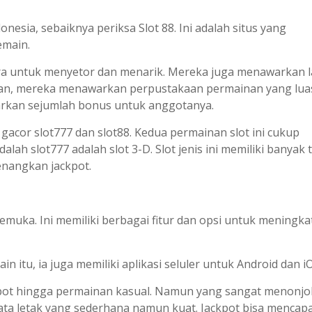
onesia, sebaiknya periksa Slot 88. Ini adalah situs yang
emain.
ra untuk menyetor dan menarik. Mereka juga menawarkan 
ahan, mereka menawarkan perpustakaan permainan yang lua
warkan sejumlah bonus untuk anggotanya.
acor slot777 dan slot88. Kedua permainan slot ini cukup
ah slot777 adalah slot 3-D. Slot jenis ini memiliki banyak
nangkan jackpot.
kemuka. Ini memiliki berbagai fitur dan opsi untuk meningk
in itu, ia juga memiliki aplikasi seluler untuk Android dan i
kpot hingga permainan kasual. Namun yang sangat menonjo
 tata letak yang sederhana namun kuat. Jackpot bisa mencapa