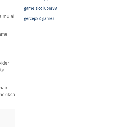
game slot luber88
a mulai
gercep88 games
game
vider
ita
main
meriksa