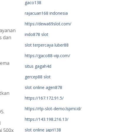
gaco138
rajacuan168 indonesia
https://dewa69slot.com/
layanan
indo878 slot
s dan
slot terpercaya luber88
https://gaco88-vip.com/
 tema
situs gagah4d
gercep88 slot
slot online agen878
atkan
https://167.172.91.5/
https://rtp-slot-demo.lspmi.id/
OS.
https://143.198.216.13/
l
i 500x
slot online japri138