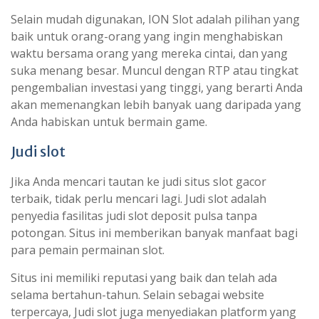
Selain mudah digunakan, ION Slot adalah pilihan yang
baik untuk orang-orang yang ingin menghabiskan
waktu bersama orang yang mereka cintai, dan yang
suka menang besar. Muncul dengan RTP atau tingkat
pengembalian investasi yang tinggi, yang berarti Anda
akan memenangkan lebih banyak uang daripada yang
Anda habiskan untuk bermain game.
Judi slot
Jika Anda mencari tautan ke judi situs slot gacor
terbaik, tidak perlu mencari lagi. Judi slot adalah
penyedia fasilitas judi slot deposit pulsa tanpa
potongan. Situs ini memberikan banyak manfaat bagi
para pemain permainan slot.
Situs ini memiliki reputasi yang baik dan telah ada
selama bertahun-tahun. Selain sebagai website
terpercaya, Judi slot juga menyediakan platform yang