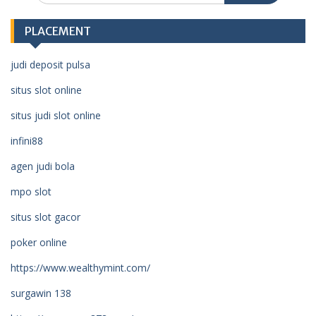
PLACEMENT
judi deposit pulsa
situs slot online
situs judi slot online
infini88
agen judi bola
mpo slot
situs slot gacor
poker online
https://www.wealthymint.com/
surgawin 138