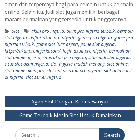
aman dan terpercaya bagi para pemain untuk bermain
online. Selain itu, Judi slot juga memiliki berbagai
macam permainan yang tersedia untuk anggotanya.…
Slot
akun pro nigeria
,
akun pro nigeria terbaik
,
bermain
slot nigeria
,
daftar akun pro nigeria
,
game pro nigeria
,
game pro
nigeria terbaik
,
game slot luar negeri
,
game slot nigeria
,
https://akunpronigeria.com/
,
login akun pro nigeria
,
permainan
slot online nigeria
,
situs akun pro nigeria
,
situs judi slot nigeria
,
situs slot akun nigeria
,
slot nigeria mudah menang
,
slot online
,
slot online akun pro
,
slot online akun pro nigeria
,
slot online asli
di nigeria
,
slot server nigeria
Post
Agen Slot Dengan Bonus Banyak
navigation
Game Terbaik Mesin Slot Untuk Dimainkan
Search
for: