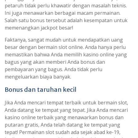
petaruh tidak perlu khawatir dengan masalah teknis.
Ini juga menawarkan berbagai macam permainan.
Salah satu bonus tersebut adalah kesempatan untuk
memenangkan jackpot besar!
Faktanya, sangat mudah untuk mendapatkan uang
besar dengan bermain slot online. Anda hanya perlu
memastikan bahwa Anda memilih kasino online yang
bagus yang akan memberi Anda bonus dan
pembayaran yang bagus. Anda tidak perlu
mengeluarkan biaya banyak.
Bonus dan taruhan kecil
Jika Anda mencari tempat terbaik untuk bermain slot,
Anda datang ke tempat yang tepat. Jika Anda mencari
kasino online terbaik yang menawarkan bonus dan
putaran gratis, Anda telah datang ke tempat yang
tepat! Permainan slot sudah ada sejak abad ke-19,